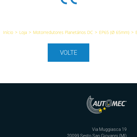
Início
>
Loja
>
Motorredutores Planetários DC
>
EP65 (Ø 65mm)
>
VOLTE
Via Muggiasca 19
20099 Sesto San Giovanni (MI)