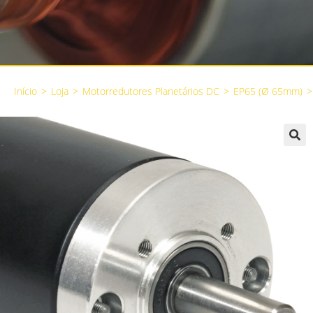
Início
>
Loja
>
Motorredutores Planetários DC
>
EP65 (Ø 65mm)
>
🔍