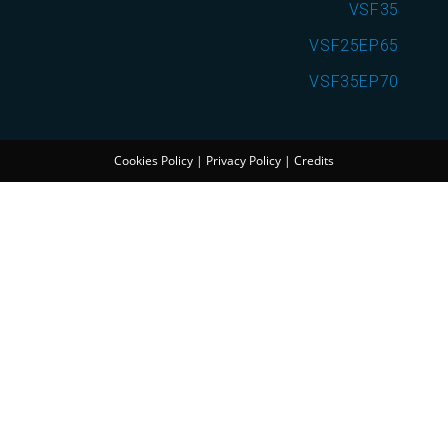
VSF35
VSF25EP65
VSF35EP70
Cookies Policy
|
Privacy Policy
|
Credits