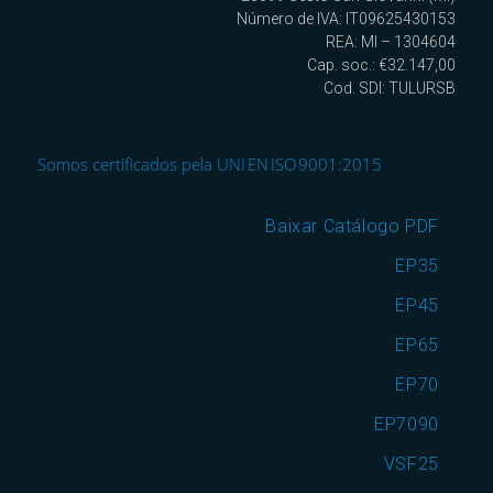
Número de IVA: IT09625430153
REA: MI – 1304604
Cap. soc.: €32.147,00
Cod. SDI: TULURSB
Somos certificados pela UNI EN ISO 9001:2015
Baixar Catálogo PDF
EP35
EP45
EP65
EP70
EP7090
VSF25