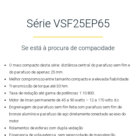
Série VSF25EP65
Se está à procura de compacidade
O mais compacto desta série: distância central do parafuso sem-fim e
do parafuso de apenas 25 mm.
Melhor compromisso entre tamanho compacto e a elevada fiabilidade.
Transmissão de torque até 30 Nm.
Taxa de redução até gama de potências 1:10.800.
Motor de íman permanente de 45 a 90 watts – 12 a 170 volts d.c
Engrenagem de parafuso sem-fim feita com parafuso sem-fim de
bronze alumínio e parafuso de aço diretamente conectado ao eixo do
motor.
Rolamentos de esferas com dupla vedação
Esperança de vida extensa, sem necessidade de manutenção.