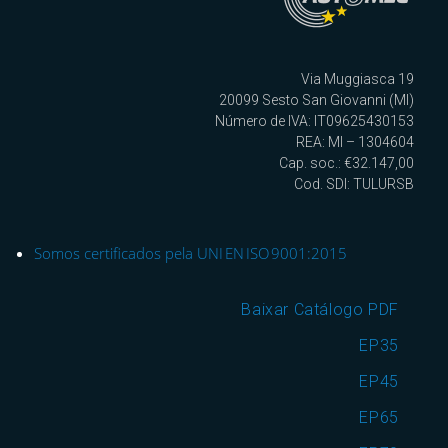
Via Muggiasca 19
20099 Sesto San Giovanni (MI)
Número de IVA: IT09625430153
REA: MI – 1304604
Cap. soc.: €32.147,00
Cod. SDI: TULURSB
Somos certificados pela UNI EN ISO 9001:2015
Baixar Catálogo PDF
EP35
EP45
EP65