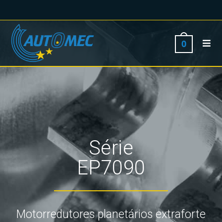
0
Série
EP7090
Motorredutores planetários extraforte