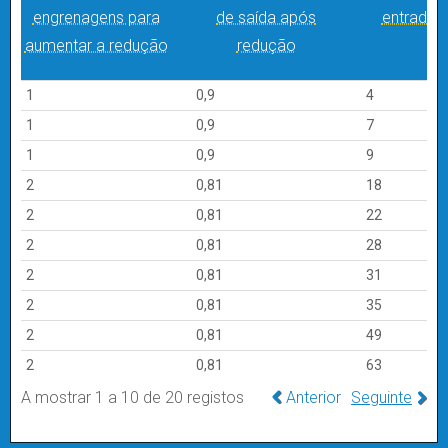
engrenagens para
de saída após
entrada e
aumentar a redução
redução
Fases de
Eficiência
diferença
Rácio
1
0,9
4
redução
Número de
entre potência
redução
rá
1
0,9
7
conjuntos de
aplicada e potência
as rotaç
1
0,9
9
engrenagens para
de saída após
entrada e
2
0,81
18
aumentar a redução
redução
2
0,81
22
2
0,81
28
2
0,81
31
2
0,81
35
2
0,81
49
2
0,81
63
A mostrar 1 a 10 de 20 registos
Anterior
Seguinte