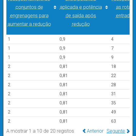
conjuntos de
aplicada e potência
as rotaç
engrenagens para
de saída após
entrada e
aumentar a redução
redução
Fases de
Eficiência
diferença
Rácio
1
0,9
4
redução
Número de
entre potência
redução
rá
1
0,9
7
conjuntos de
aplicada e potência
as rotaç
1
0,9
9
engrenagens para
de saída após
entrada e
2
0,81
18
aumentar a redução
redução
2
0,81
22
2
0,81
28
2
0,81
31
2
0,81
35
2
0,81
49
2
0,81
63
A mostrar 1 a 10 de 20 registos
Anterior
Seguinte