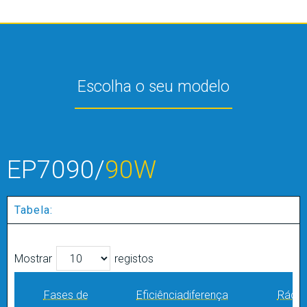
Escolha o seu modelo
EP7090/
90W
Tabela:
Mostrar
registos
Fases de
Eficiência
diferença
Rácio