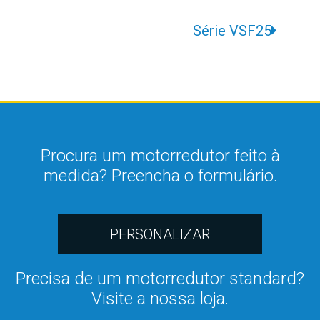
Série VSF25
Procura um motorredutor feito à
medida? Preencha o formulário.
PERSONALIZAR
Precisa de um motorredutor standard?
Visite a nossa loja.