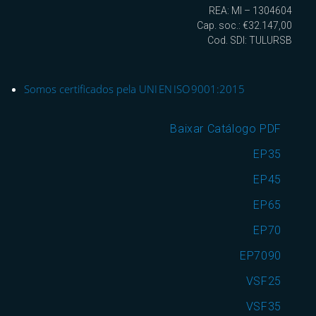
REA: MI – 1304604
Cap. soc.: €32.147,00
Cod. SDI: TULURSB
Somos certificados pela UNI EN ISO 9001:2015
Baixar Catálogo PDF
EP35
EP45
EP65
EP70
EP7090
VSF25
VSF35