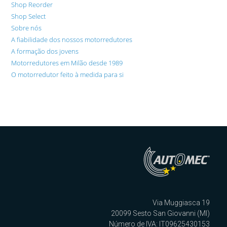
Shop Reorder
Shop Select
Sobre nós
A fiabilidade dos nossos motorredutores
A formação dos jovens
Motorredutores em Milão desde 1989
O motorredutor feito à medida para si
Via Muggiasca 19
20099 Sesto San Giovanni (MI)
Número de IVA: IT09625430153