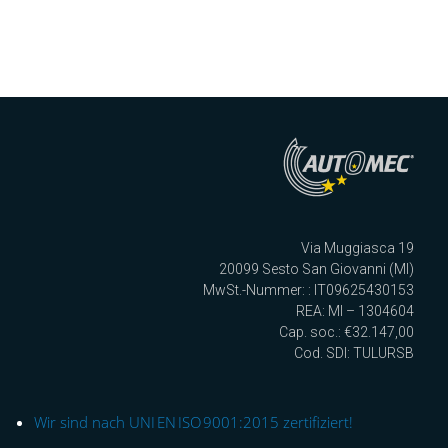
Via Muggiasca 19
20099 Sesto San Giovanni (MI)
MwSt.-Nummer: : IT09625430153
REA: MI – 1304604
Cap. soc.: €32.147,00
Cod. SDI: TULURSB
Wir sind nach UNI EN ISO 9001:2015 zertifiziert!