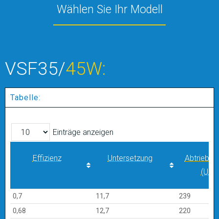
Wählen Sie Ihr Modell
VSF35/
45W:
Tabelle:
Einträge anzeigen
Effizienz
Untersetzung
Abtriebsd
(U/mi
Effizienz
Untersetzung
Abtriebsd
0,7
11,7
239
(U/mi
0,68
12,7
220