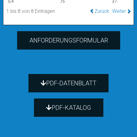
0,4
75
37
1 bis 8 von 8 Einträgen
Zurück
Weiter
ANFORDERUNGSFORMULAR
PDF-DATENBLATT
PDF-KATALOG