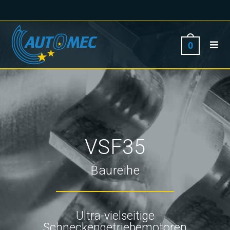
0
VSF35
Baureihe
Ultra-vielseitige
Schneckengetriebemotoren