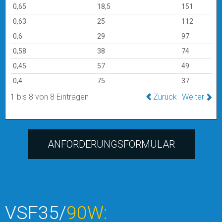
0,65
18,5
151
0,63
25
112
0,6
29
97
0,58
38
74
0,45
57
49
0,4
75
37
1 bis 8 von 8 Einträgen
Zurück
Weiter
ANFORDERUNGSFORMULAR
VSF35/
90W: