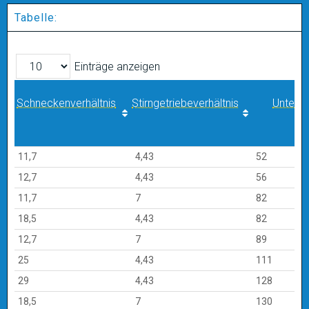
Tabelle:
Einträge anzeigen
Schneckenverhältnis
Stirngetriebeverhältnis
Unters
Schneckenverhältnis
Stirngetriebeverhältnis
Unters
11,7
4,43
52
12,7
4,43
56
11,7
7
82
18,5
4,43
82
12,7
7
89
25
4,43
111
29
4,43
128
18,5
7
130