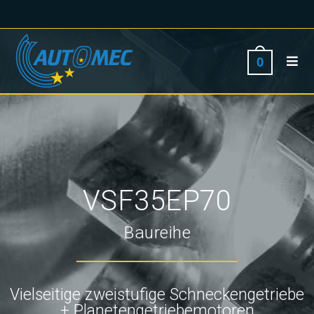
0
VSF35EP70
Baureihe
Vielseitige zweistufige Schneckengetriebe
+ Planetengetriebemotoren