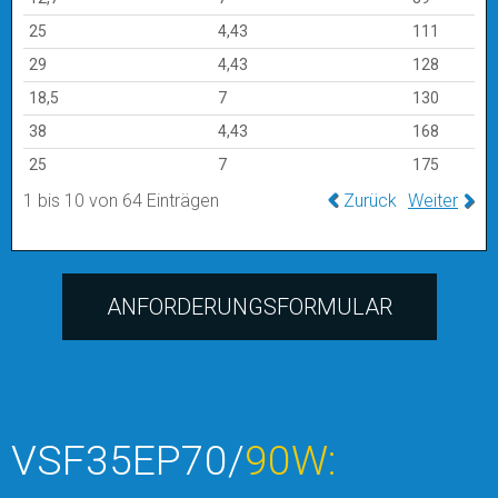
25
4,43
111
29
4,43
128
18,5
7
130
38
4,43
168
25
7
175
1 bis 10 von 64 Einträgen
Zurück
Weiter
ANFORDERUNGSFORMULAR
VSF35EP70/
90W: