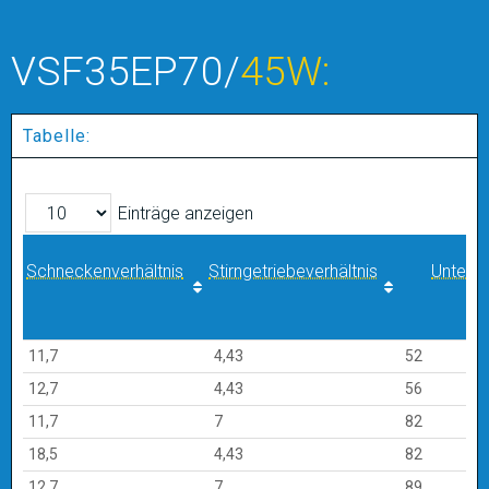
VSF35EP70/
45W:
Tabelle:
Einträge anzeigen
Schneckenverhältnis
Stirngetriebeverhältnis
Unters
Schneckenverhältnis
Stirngetriebeverhältnis
Unters
11,7
4,43
52
12,7
4,43
56
11,7
7
82
18,5
4,43
82
12,7
7
89