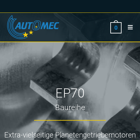
0
EP70
Baureihe
Extra-vielseitige Planetengetriebemotoren