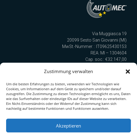
Via Muggiasca 19
20099 Sesto San Giovanni (MI)
MwSt.-Nummer: : IT09625430153
REA: MI – 1304604
Cap. soc.: €32.147,00
Cod. SDI: TULURSB
Zustimmung verwalten
Um die besten Erfahrungen zu bieten, verwenden wir Technologien wie
Wir sind nach UNI EN ISO 9001:2015 zertifiziert!
Cookies, um Informationen auf dem Gerät zu speichern und/oder darauf
zuzugreifen. Die Zustimmung zu diesen Technologien ermöglicht es uns, Daten
wie das Surfverhalten oder eindeutige IDs auf dieser Website zu verarbeiten.
Ein Nicht-Einverständnis oder der Widerruf der Zustimmung kann sich
Quick Link zur Serie
nachteilig auf bestimmte Funktionen und Funktionen auswirken.
PDF-Katalog herunterladen
Akzeptieren