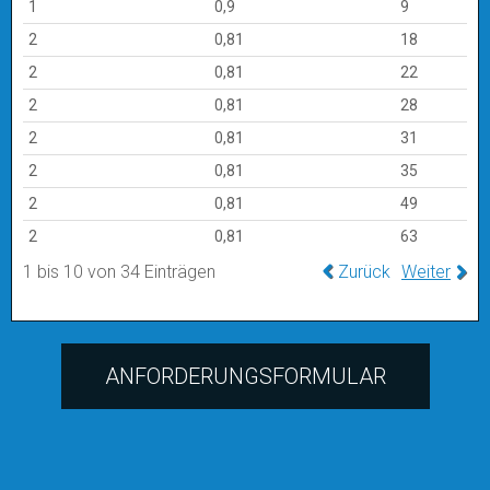
1
0,9
9
2
0,81
18
2
0,81
22
2
0,81
28
2
0,81
31
2
0,81
35
2
0,81
49
2
0,81
63
1 bis 10 von 34 Einträgen
Zurück
Weiter
ANFORDERUNGSFORMULAR