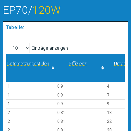
EP70/
120W
Tabelle:
Einträge anzeigen
Untersetzungsstufen
Effizienz
Unterse
Untersetzungsstufen
Effizienz
Unterse
1
0,9
4
1
0,9
7
1
0,9
9
2
0,81
18
2
0,81
22
2
0,81
28