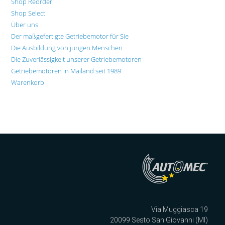
Shop Reorder
Shop Select
Über uns
Der maßgefertigte Getriebemotor für Sie
Die Ausbildung von jungen Menschen
Die Zuverlässigkeit unserer Getriebemotoren
Getriebemotoren in Mailand seit 1989
Warenkorb
Via Muggiasca 19
20099 Sesto San Giovanni (MI)