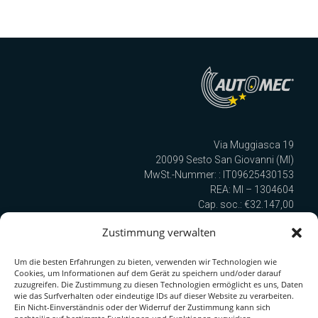
Via Muggiasca 19
20099 Sesto San Giovanni (MI)
MwSt.-Nummer: : IT09625430153
REA: MI – 1304604
Cap. soc.: €32.147,00
Cod. SDI: TULURSB
Zustimmung verwalten
Um die besten Erfahrungen zu bieten, verwenden wir Technologien wie
Wir sind nach UNI EN ISO 9001:2015 zertifiziert!
Cookies, um Informationen auf dem Gerät zu speichern und/oder darauf
zuzugreifen. Die Zustimmung zu diesen Technologien ermöglicht es uns, Daten
wie das Surfverhalten oder eindeutige IDs auf dieser Website zu verarbeiten.
Ein Nicht-Einverständnis oder der Widerruf der Zustimmung kann sich
Quick Link zur Serie