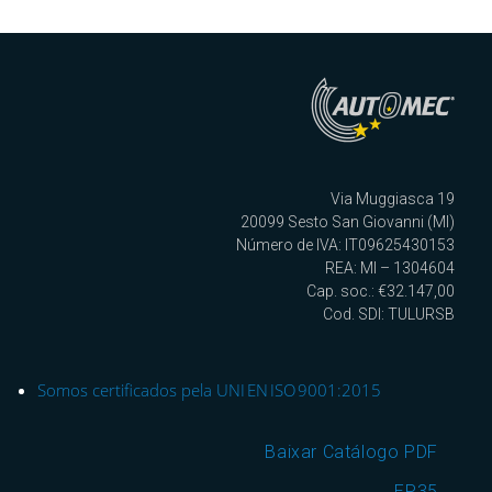
Via Muggiasca 19
20099 Sesto San Giovanni (MI)
Número de IVA: IT09625430153
REA: MI – 1304604
Cap. soc.: €32.147,00
Cod. SDI: TULURSB
Somos certificados pela UNI EN ISO 9001:2015
Baixar Catálogo PDF
EP35