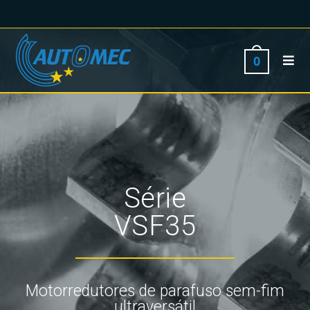
0
Série
VSF35
Motorredutores de parafuso sem-fim
ultraversátil