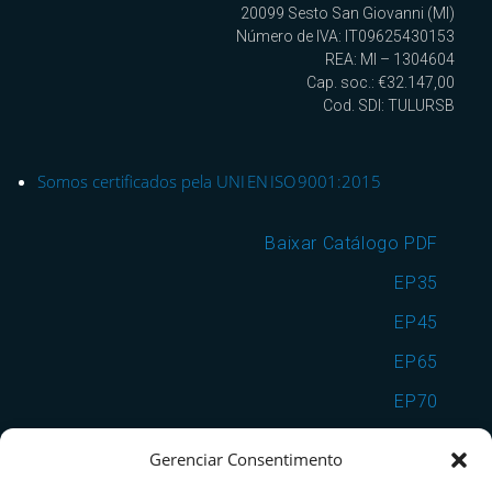
20099 Sesto San Giovanni (MI)
Número de IVA: IT09625430153
REA: MI – 1304604
Cap. soc.: €32.147,00
Cod. SDI: TULURSB
Somos certificados pela UNI EN ISO 9001:2015
Baixar Catálogo PDF
EP35
EP45
EP65
EP70
EP7090
Gerenciar Consentimento
VSF25