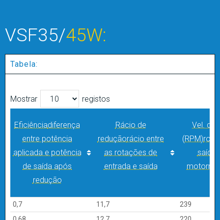
VSF35/
45W:
Tabela:
Mostrar
registos
Eficiência
diferença
Rácio de
Vel. de 
entre potência
redução
rácio entre
(RPM)
rota
aplicada e potência
as rotações de
saída 
de saída após
entrada e saída
motorred
redução
Eficiência
diferença
Rácio de
Vel. de 
0,7
11,7
239
entre potência
redução
rácio entre
(RPM)
rota
0,68
12,7
220