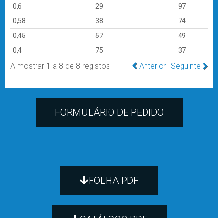
redução
0,6
29
97
0,58
38
74
0,45
57
49
0,4
75
37
A mostrar 1 a 8 de 8 registos
Anterior
Seguinte
FORMULÁRIO DE PEDIDO
FOLHA PDF