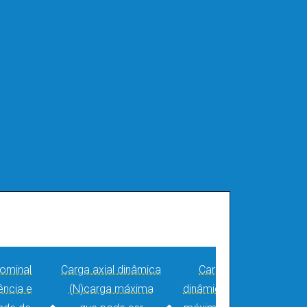
ominal
Carga axial dinâmica
Carga radial
ência e
(N)
carga máxima
dinâmica (N)
carga