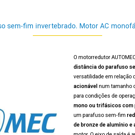
o sem-fim invertebrado. Motor AC monofási
O motorredutor AUTOME
distância do parafuso s
versatilidade em relaçã
acionável
num tamanho 
para condições de opera
mono ou trifásicos com 
um parafuso sem-fim
red
de bronze de alumínio e
motor. O eixo de saída é