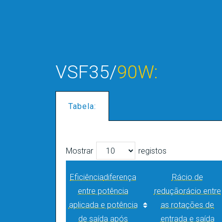
VSF35/
90W:
Tabela:
Mostrar
registos
Eficiência
diferença
Rácio de
entre potência
redução
rácio entre
aplicada e potência
as rotações de
de saída após
entrada e saída