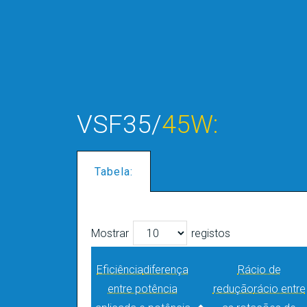
VSF35/
45W:
Tabela:
Mostrar
registos
Eficiência
diferença
Rácio de
entre potência
redução
rácio entre