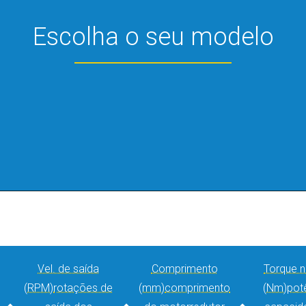
Escolha o seu modelo
Vel. de saída
Comprimento
Torque n
(RPM)
rotações de
(mm)
comprimento
(Nm)
pot