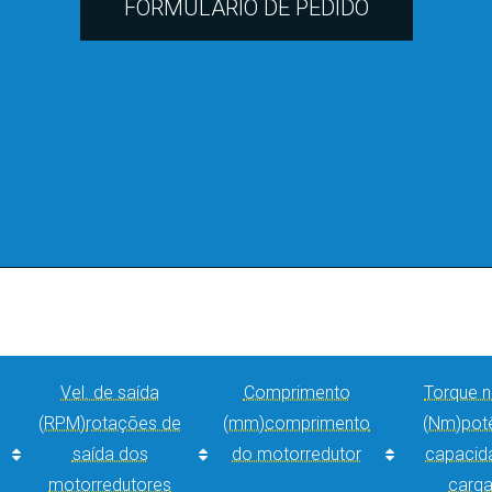
FORMULÁRIO DE PEDIDO
Vel. de saída
Comprimento
Torque n
(RPM)
rotações de
(mm)
comprimento
(Nm)
pot
saída dos
do motorredutor
capacid
motorredutores
carga