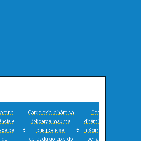
ominal
Carga axial dinâmica
Carga radial
ência e
(N)
carga máxima
dinâmica (N)
carga
ade de
que pode ser
máxima que pode
 do
aplicada ao eixo do
ser aplicada no