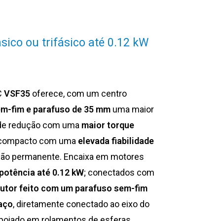
co ou trifásico até 0.12 kW
C
VSF35
oferece, com um centro
em-fim e parafuso de 35 mm
uma maior
o de redução com uma
maior torque
compacto com uma
elevada fiabilidade
ção permanente. Encaixa em motores
potência até 0.12 kW
; conectados com
utor feito com um parafuso sem-fim
 aço
, diretamente conectado ao eixo do
 apoiado em rolamentos de esferas