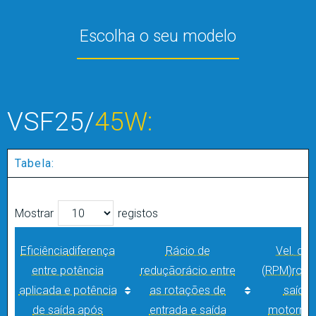
Escolha o seu modelo
VSF25/
45W:
Tabela:
Mostrar
registos
Eficiência
diferença
Rácio de
Vel. de 
entre potência
redução
rácio entre
(RPM)
rota
aplicada e potência
as rotações de
saída 
de saída após
entrada e saída
motorred