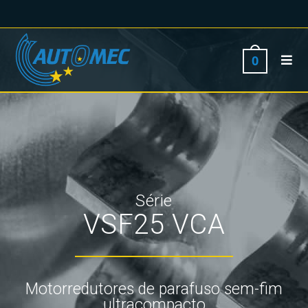
0
Série
VSF25 VCA
Motorredutores de parafuso sem-fim
ultracompacto