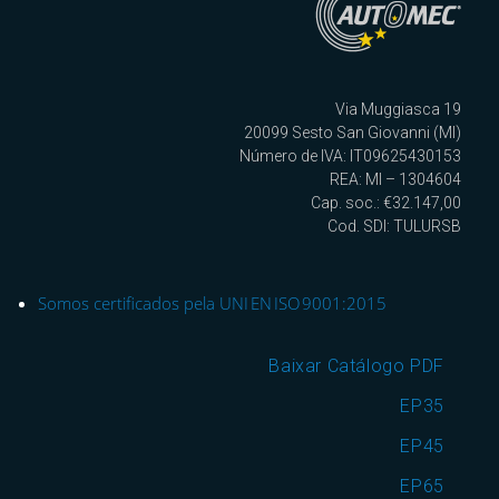
Via Muggiasca 19
20099 Sesto San Giovanni (MI)
Número de IVA: IT09625430153
REA: MI – 1304604
Cap. soc.: €32.147,00
Cod. SDI: TULURSB
Somos certificados pela UNI EN ISO 9001:2015
Baixar Catálogo PDF
EP35
EP45
EP65