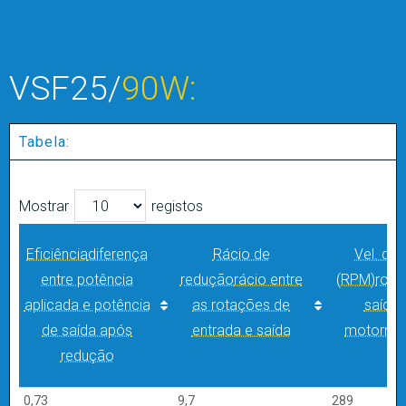
VSF25/
90W:
Tabela:
Mostrar
registos
Eficiência
diferença
Rácio de
Vel. de 
entre potência
redução
rácio entre
(RPM)
rota
aplicada e potência
as rotações de
saída 
de saída após
entrada e saída
motorred
redução
Eficiência
diferença
Rácio de
Vel. de 
0,73
9,7
289