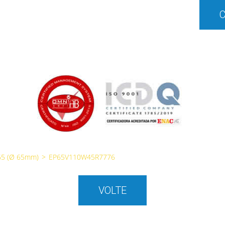
65 (Ø 65mm)
>
EP65V110W45R7776
VOLTE