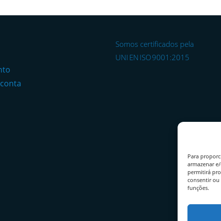
Somos certificados pela
o
UNI EN ISO 9001:2015
nto
 conta
Para proporc
armazenar e/
permitirá pr
consentir ou 
funções.