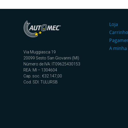
Loja
Carrinh
Pagame
A minha
Via Muggiasca 19
20099 Sesto San Giovanni (MI)
Número de IVA: IT09625430153
REA: MI – 1304604
Cap. soc.: €32.147,00
Cod. SDI: TULURSB