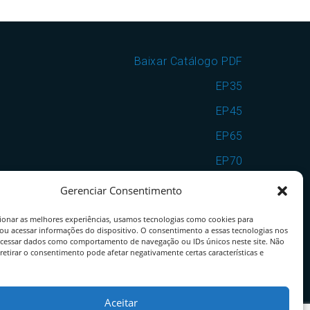
Baixar Catálogo PDF
EP35
EP45
EP65
EP70
EP7090
Gerenciar Consentimento
VSF25
ionar as melhores experiências, usamos tecnologias como cookies para
ou acessar informações do dispositivo. O consentimento a essas tecnologias nos
VSF35
ocessar dados como comportamento de navegação ou IDs únicos neste site. Não
retirar o consentimento pode afetar negativamente certas características e
VSF25EP65
VSF35EP70
Aceitar