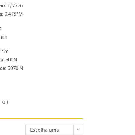
ão:
1/7776
a:
0.4 RPM
5
 mm
0 Nm
ca:
500N
ica:
5070 N
va)
Escolha uma