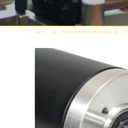
Início
>
Loja
>
Motorredutores Planetários DC
>
E