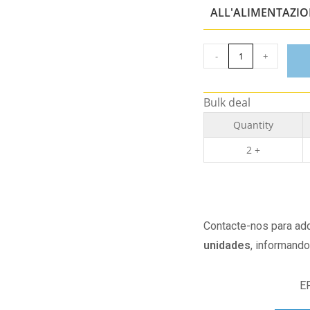
ALL'ALIMENTAZI
-
+
Bulk deal
Quantity
2 +
Contacte-nos para adq
unidades
, informand
E