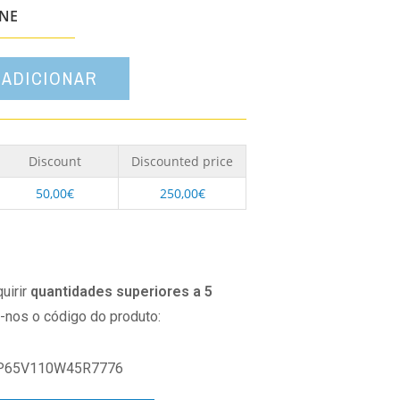
opção
ONE
ADICIONAR
Discount
Discounted price
50,00
€
250,00
€
uirir
quantidades superiores a 5
o-nos o código do produto:
P65V110W45R7776