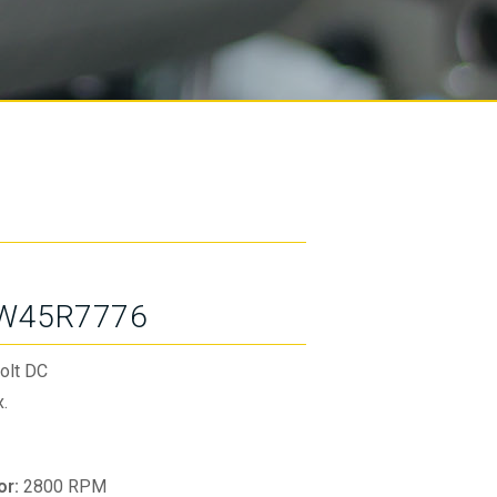
W45R7776
olt DC
.
or:
2800 RPM