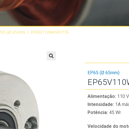
P65 (Ø 65mm)
>
EP65V110W45R7776
🔍
EP65 (Ø 65mm)
EP65V110
Alimentação:
110 V
Intensidade:
1A máx
Potência:
45 Wr
Velocidade do mot