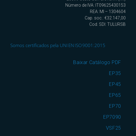
Número de IVA: IT09625430153
REA: MI – 1304604
Cap. soc.: €32.147,00
Cod. SDI: TULURSB
Somos certificados pela UNI EN ISO 9001:2015
Baixar Catálogo PDF
EP35
EP45
EP65
EP70
EP7090
VSF25