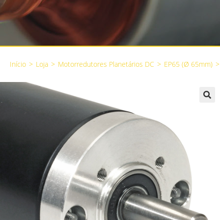
Início
>
Loja
>
Motorredutores Planetários DC
>
EP65 (Ø 65mm)
>
🔍