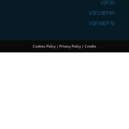
VSF35
VSF25EP65
VSF35EP70
Cookies Policy
|
Privacy Policy
|
Credits