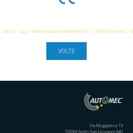
Início
>
Loja
>
Motorredutores Planetários DC
>
EP65 (Ø 65mm)
>
VOLTE
Via Muggiasca 19
20099 Sesto San Giovanni (MI)