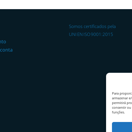
Somos certificados pela
o
UNI EN ISO 9001:2015
nto
 conta
Para proporc
armazenar e/
permitirá pr
consentir ou 
funções.