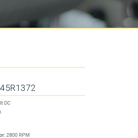
45R1372
lt DC
.
or:
2800 RPM