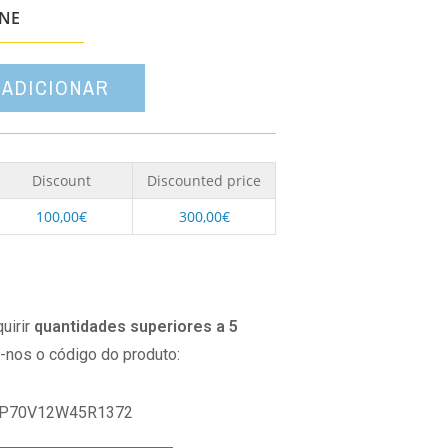
opção
ONE
ADICIONAR
Discount
Discounted price
100,00
€
300,00
€
uirir
quantidades superiores a 5
o-nos o código do produto:
P70V12W45R1372