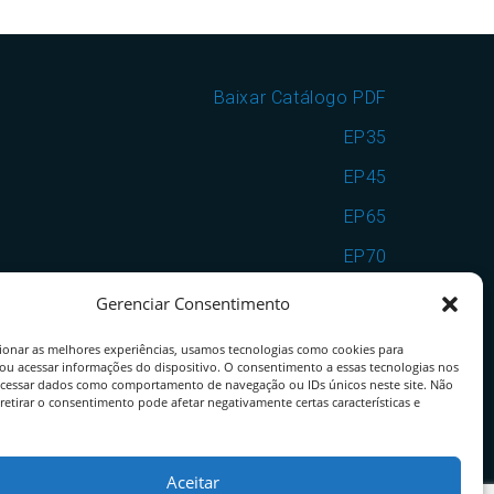
Baixar Catálogo PDF
EP35
EP45
EP65
EP70
EP7090
Gerenciar Consentimento
VSF25
ionar as melhores experiências, usamos tecnologias como cookies para
ou acessar informações do dispositivo. O consentimento a essas tecnologias nos
VSF35
ocessar dados como comportamento de navegação ou IDs únicos neste site. Não
retirar o consentimento pode afetar negativamente certas características e
VSF25EP65
VSF35EP70
Aceitar