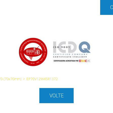
70 (70x70mm)
>
EP70V12W45R1372
VOLTE