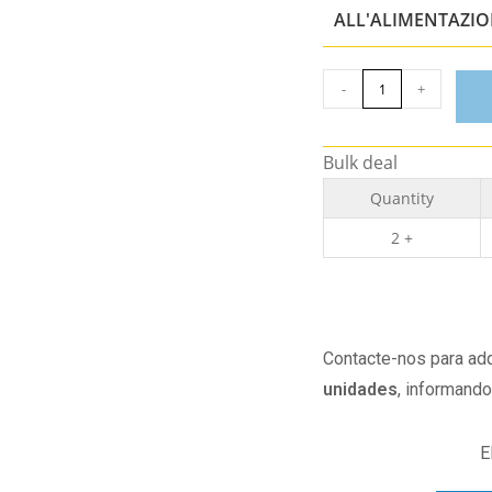
ALL'ALIMENTAZI
-
+
Bulk deal
Quantity
2 +
Contacte-nos para adq
unidades
, informand
E