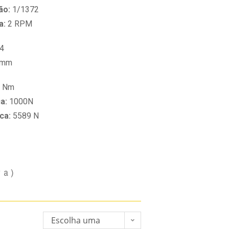
ão:
1/1372
a:
2 RPM
4
 mm
0 Nm
ca:
1000N
ica:
5589 N
va)
Escolha uma