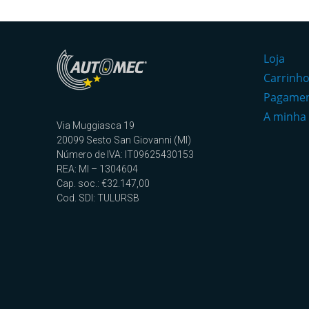
Loja
Carrinh
Pagame
A minha
Via Muggiasca 19
20099 Sesto San Giovanni (MI)
Número de IVA: IT09625430153
REA: MI – 1304604
Cap. soc.: €32.147,00
Cod. SDI: TULURSB