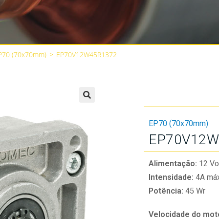
P70 (70x70mm)
>
EP70V12W45R1372
🔍
EP70 (70x70mm)
EP70V12W
Alimentação:
12 Vo
Intensidade:
4A máx
Potência:
45 Wr
Velocidade do mot