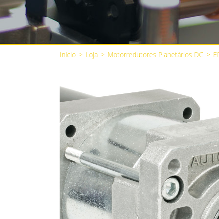
Início
>
Loja
>
Motorredutores Planetários DC
>
E