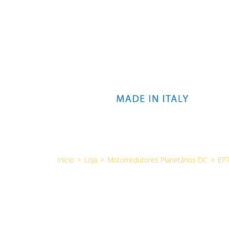
Início
>
Loja
>
Motorredutores Planetários DC
>
EP