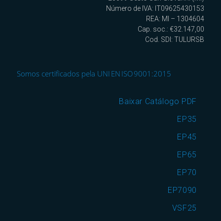
Número de IVA: IT09625430153
REA: MI – 1304604
Cap. soc.: €32.147,00
Cod. SDI: TULURSB
Somos certificados pela UNI EN ISO 9001:2015
Baixar Catálogo PDF
EP35
EP45
EP65
EP70
EP7090
VSF25