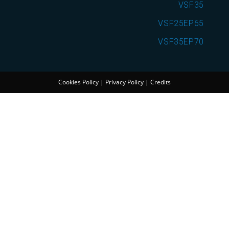
VSF35
VSF25EP65
VSF35EP70
Cookies Policy
|
Privacy Policy
|
Credits