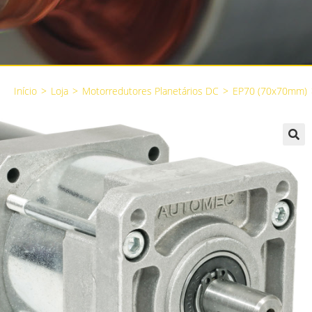
Início
>
Loja
>
Motorredutores Planetários DC
>
EP70 (70x70mm)
🔍