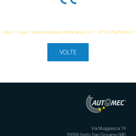
Início
>
Loja
>
Motorredutores Planetários DC
>
EP70 (70x70mm)
>
VOLTE
Via Muggiasca 19
20099 Sesto San Giovanni (MI)