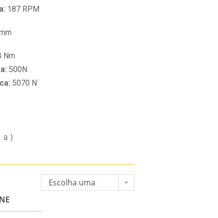
a:
187 RPM
 mm
4 Nm
ca:
500N
ica:
5070 N
va)
Escolha uma
opção
ONE