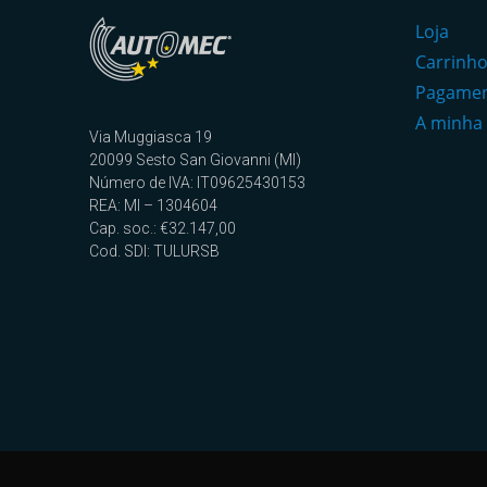
Loja
Carrinh
Pagame
A minha
Via Muggiasca 19
20099 Sesto San Giovanni (MI)
Número de IVA: IT09625430153
REA: MI – 1304604
Cap. soc.: €32.147,00
Cod. SDI: TULURSB