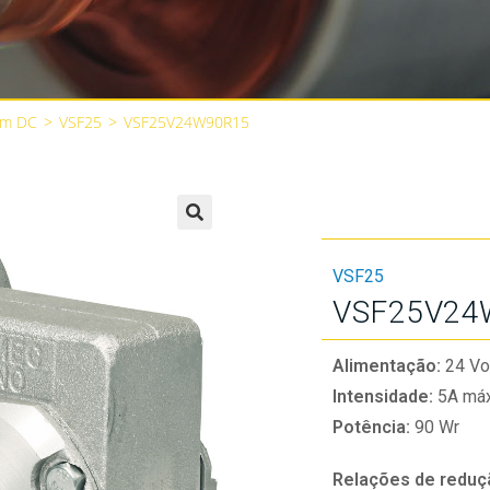
im DC
>
VSF25
>
VSF25V24W90R15
🔍
VSF25
VSF25V24
Alimentação:
24 Vo
Intensidade:
5A máx
Potência:
90 Wr
Relações de reduç