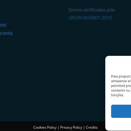
Somos certificados pela
o
UNI EN ISO 9001:2015
nto
 conta
Para proporc
armazenar e/
permitirá pr
consentir ou 
funções.
Cookies Policy
|
Privacy Policy
|
Credits