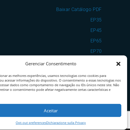
Baixar Catálogo PDF
EP35
EP45
EP65
EP70
EP7090
Gerenciar Consentimento
VSF25
ionar as melhores experiências, usamos tecnologias como cookies para
ou acessar informações do dispositivo. O consentimento a essas tecnologias nos
VSF35
ocessar dados como comportamento de navegação ou IDs únicos neste site. Não
retirar o consentimento pode afetar negativamente certas características e
VSF25EP65
VSF35EP70
Aceitar
Opt-out preferences
Dichiarazione sulla Privacy