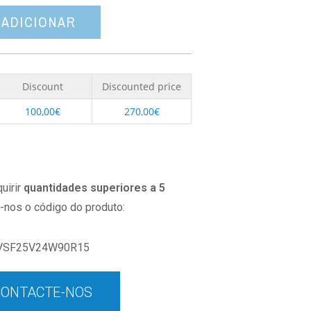
ADICIONAR
Discount
Discounted price
100,00
€
270,00
€
uirir
quantidades superiores a 5
o-nos o código do produto:
VSF25V24W90R15
CONTACTE-NOS