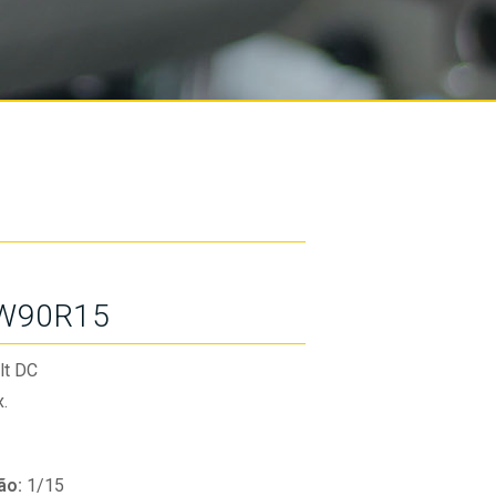
W90R15
lt DC
.
ão:
1/15