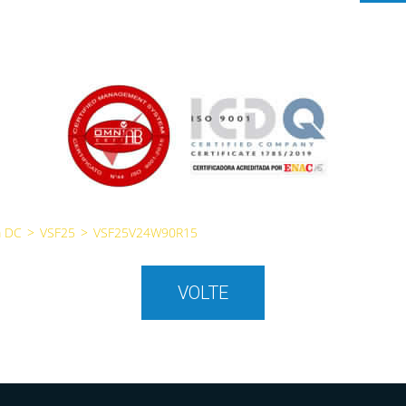
m DC
>
VSF25
>
VSF25V24W90R15
VOLTE