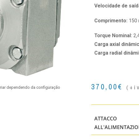
Velocidade de saíd
Comprimento:
150
Torque Nominal:
2,
Carga axial dinâmi
Carga radial dinâm
370,00
€
(+i
ariar dependendo da configuração
ATTACCO
ALL'ALIMENTAZI