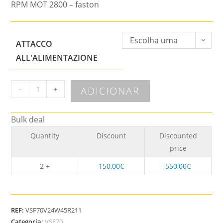
RPM MOT 2800 – faston
Escolha uma
ATTACCO
opção
ALL'ALIMENTAZIONE
ADICIONAR
-
+
Bulk deal
Quantity
Discount
Discounted
price
2 +
150,00
€
550,00
€
REF:
VSF70V24W45R211
Categoria:
VSF70