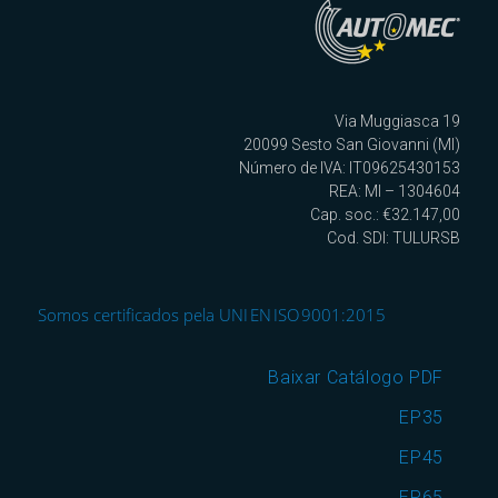
Via Muggiasca 19
20099 Sesto San Giovanni (MI)
Número de IVA: IT09625430153
REA: MI – 1304604
Cap. soc.: €32.147,00
Cod. SDI: TULURSB
Somos certificados pela UNI EN ISO 9001:2015
Baixar Catálogo PDF
EP35
EP45
EP65