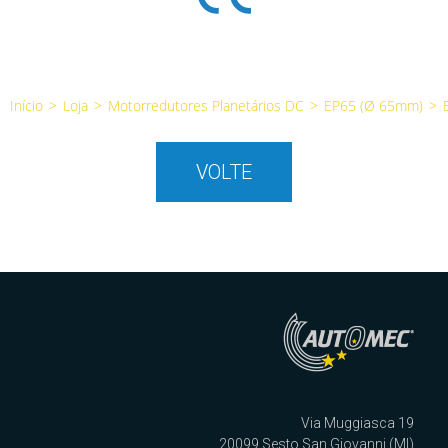
Início
>
Loja
>
Motorredutores Planetários DC
>
EP65 (Ø 65mm)
>
VOLTE
Via Muggiasca 19
20099 Sesto San Giovanni (MI)