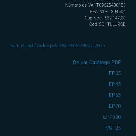
Número de IVA: IT09625430153
REA: MI – 1304604
Cap. soc.: €32.147,00
Cod. SDI: TULURSB
Somos certificados pela UNI EN ISO 9001:2015
Baixar Catálogo PDF
EP35
EP45
EP65
EP70
EP7090
VSF25