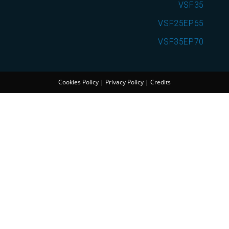
VSF35
VSF25EP65
VSF35EP70
Cookies Policy
|
Privacy Policy
|
Credits