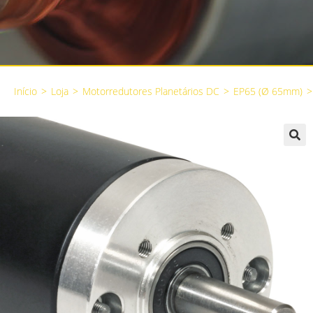
Início
>
Loja
>
Motorredutores Planetários DC
>
EP65 (Ø 65mm)
>
🔍