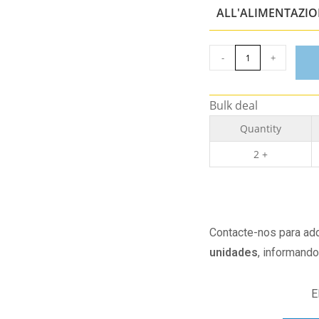
ALL'ALIMENTAZI
-
+
Bulk deal
Quantity
2 +
Contacte-nos para adq
unidades
, informand
E