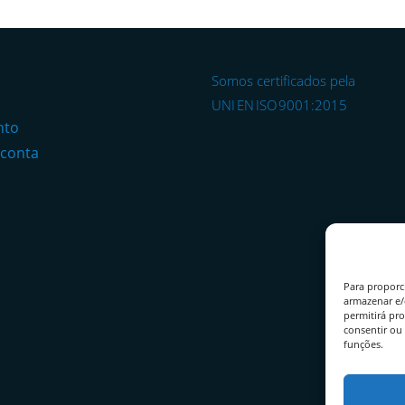
Somos certificados pela
o
UNI EN ISO 9001:2015
nto
 conta
Para proporc
armazenar e/
permitirá pr
consentir ou 
funções.