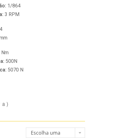
ão:
1/864
a:
3 RPM
4
 mm
0 Nm
ca:
500N
ica:
5070 N
va)
Escolha uma