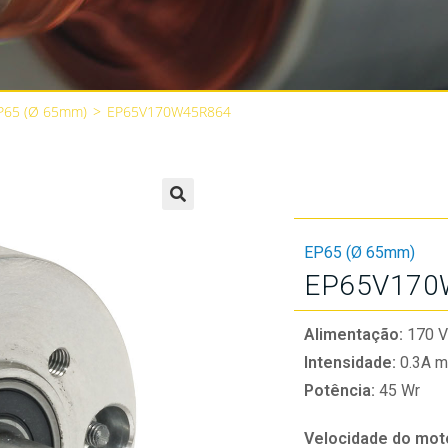
P65 (Ø 65mm)
>
EP65V170W45R864
🔍
EP65 (Ø 65mm)
EP65V170
Alimentação:
170 V
Intensidade:
0.3A m
Potência:
45 Wr
Velocidade do mot