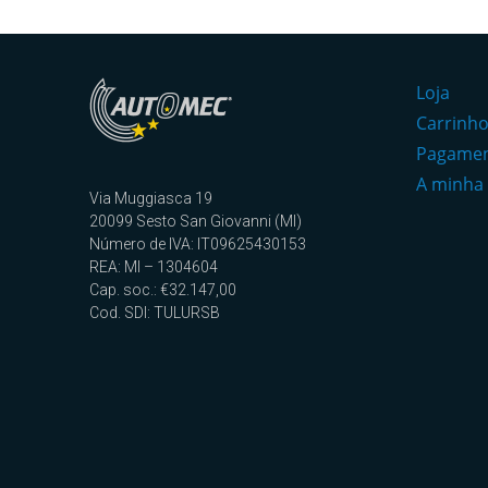
Loja
Carrinh
Pagame
A minha
Via Muggiasca 19
20099 Sesto San Giovanni (MI)
Número de IVA: IT09625430153
REA: MI – 1304604
Cap. soc.: €32.147,00
Cod. SDI: TULURSB