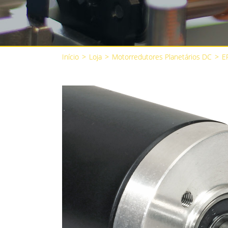
Início
>
Loja
>
Motorredutores Planetários DC
>
E