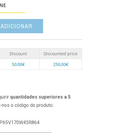
opção
ONE
ADICIONAR
Discount
Discounted price
50,00
€
250,00
€
uirir
quantidades superiores a 5
o-nos o código do produto:
P65V170W45R864