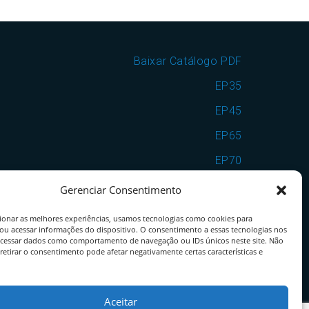
Baixar Catálogo PDF
EP35
EP45
EP65
EP70
EP7090
Gerenciar Consentimento
VSF25
ionar as melhores experiências, usamos tecnologias como cookies para
ou acessar informações do dispositivo. O consentimento a essas tecnologias nos
VSF35
ocessar dados como comportamento de navegação ou IDs únicos neste site. Não
retirar o consentimento pode afetar negativamente certas características e
VSF25EP65
VSF35EP70
Aceitar