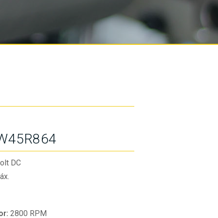
W45R864
olt DC
áx.
or:
2800 RPM