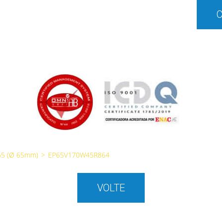
65 (Ø 65mm)
>
EP65V170W45R864
VOLTE