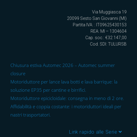
Via Muggiasca 19
20099 Sesto San Giovanni (MI)
Partita IVA: : IT09625430153
REA: MI – 1304604
Cap. soc.: €32.147,00
Cod. SDI: TULURSB
Chiusura estiva Automec 2026 – Automec summer
closure
Motoriduttore per lance lava botti e lava barrique: la
soluzione EP35 per cantine e birrifici.
Motoriduttore epicicloidale: consegna in meno di 2 ore.
Affidabilità e coppia costante: i motoriduttori ideali per
nastri trasportatori.
Link rapido alle Serie