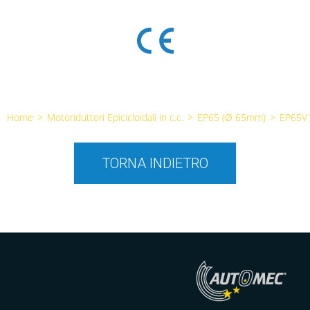
Home
>
Motoriduttori Epicicloidali in c.c.
>
EP65 (Ø 65mm)
>
EP65V
TORNA INDIETRO