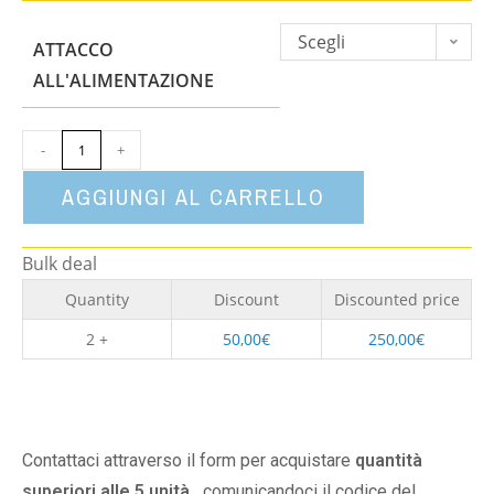
Scegli
ATTACCO
un'opzione
ALL'ALIMENTAZIONE
-
+
AGGIUNGI AL CARRELLO
Bulk deal
Quantity
Discount
Discounted price
2 +
50,00
€
250,00
€
Contattaci attraverso il form per acquistare
quantità
superiori alle 5 unità,
comunicandoci il codice del