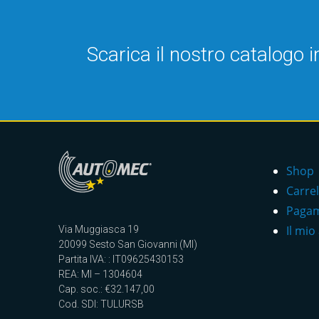
Scarica il nostro catalogo 
Shop
Carrel
Paga
Il mio
Via Muggiasca 19
20099 Sesto San Giovanni (MI)
Partita IVA: : IT09625430153
REA: MI – 1304604
Cap. soc.: €32.147,00
Cod. SDI: TULURSB