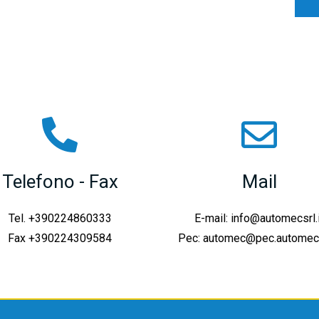
Telefono - Fax
Mail
Tel. +390224860333
E-mail: info@automecsrl.i
Fax +390224309584
Pec: automec@pec.automecsr