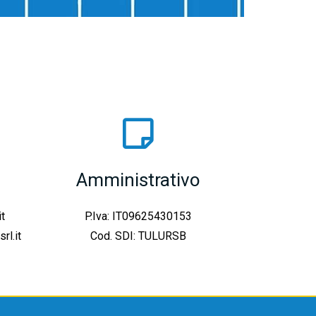
Amministrativo
t
P.Iva: IT09625430153
l.it
Cod. SDI: TULURSB