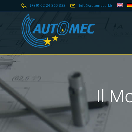
(+39) 02 24 860 333
info@automecsrl.it
Il M