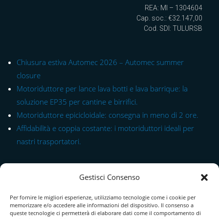
REA: MI – 1304604
Cap. soc.: €32.147,00
Cod. SDI: TULURSB
Chiusura estiva Automec 2026 – Automec summer
closure
Motoriduttore per lance lava botti e lava barrique: la
soluzione EP35 per cantine e birrifici.
Motoriduttore epicicloidale: consegna in meno di 2 ore.
Affidabilità e coppia costante: i motoriduttori ideali per
nastri trasportatori.
Link rapido alle Serie
Gestisci Consenso
Modulo di Contatto
Per fornire le migliori esperienze, utilizziamo tecnologie come i cookie per
Chi Siamo
memorizzare e/o accedere alle informazioni del dispositivo. Il consenso a
queste tecnologie ci permetterà di elaborare dati come il comportamento di