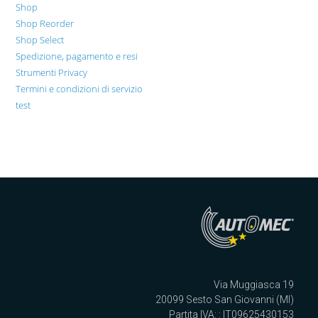
Shop
Shop Reorder
Shop Select
Spedizione, pagamento e resi
Strumenti Privacy
Termini e condizioni di servizio
test
Via Muggiasca 19
20099 Sesto San Giovanni (MI)
Partita IVA: : IT09625430153