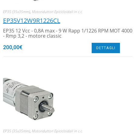
EP35 (35x35mm)
,
Motoriduttori Epicicloidali in c.c.
EP35V12W9R1226CL
EP35 12 Vcc - 0,8A max - 9 W Rapp 1/1226 RPM MOT 4000
- Rmp 3,2 - motore classic
200,00
€
DETTAGLI
EP35 (35x35mm)
,
Motoriduttori Epicicloidali in c.c.