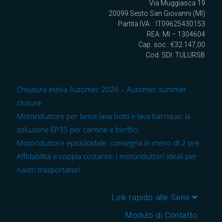
Via Muggiasca 19
20099 Sesto San Giovanni (MI)
Partita IVA: : IT09625430153
REA: MI – 1304604
Cap. soc.: €32.147,00
Cod. SDI: TULURSB
Chiusura estiva Automec 2026 – Automec summer
closure
Motoriduttore per lance lava botti e lava barrique: la
soluzione EP35 per cantine e birrifici.
Motoriduttore epicicloidale: consegna in meno di 2 ore.
Affidabilità e coppia costante: i motoriduttori ideali per
nastri trasportatori.
Link rapido alle Serie
Modulo di Contatto