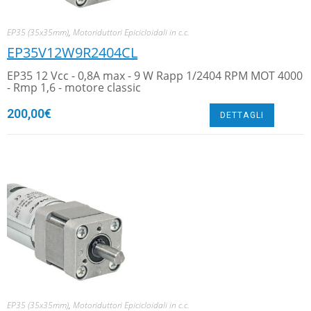
EP35 (35x35mm)
,
Motoriduttori Epicicloidali in c.c.
EP35V12W9R2404CL
EP35 12 Vcc - 0,8A max - 9 W Rapp 1/2404 RPM MOT 4000
- Rmp 1,6 - motore classic
200,00
€
DETTAGLI
EP35 (35x35mm)
,
Motoriduttori Epicicloidali in c.c.