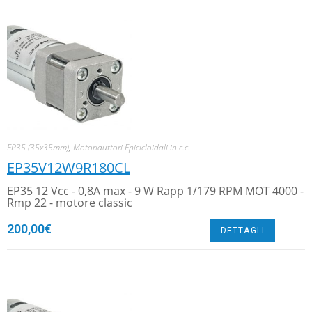
EP35 (35x35mm)
,
Motoriduttori Epicicloidali in c.c.
EP35V12W9R180CL
EP35 12 Vcc - 0,8A max - 9 W Rapp 1/179 RPM MOT 4000 -
Rmp 22 - motore classic
200,00
€
DETTAGLI