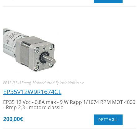
EP35 (35x35mm)
,
Motoriduttori Epicicloidali in c.c.
EP35V12W9R1674CL
EP35 12 Vcc - 0,8A max - 9 W Rapp 1/1674 RPM MOT 4000
- Rmp 2,3 - motore classic
200,00
€
DETTAGLI