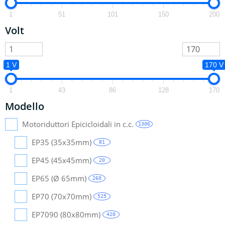
1
51
101
150
200
Volt
1 V
170 V
1
43
86
128
170
Modello
Motoriduttori Epicicloidali in c.c.
1306
EP35 (35x35mm)
81
EP45 (45x45mm)
20
EP65 (Ø 65mm)
260
EP70 (70x70mm)
525
EP7090 (80x80mm)
420