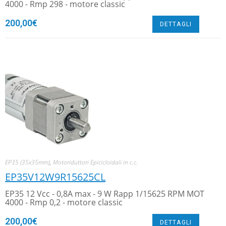
4000 - Rmp 298 - motore classic
200,00
€
DETTAGLI
EP35 (35x35mm)
,
Motoriduttori Epicicloidali in c.c.
EP35V12W9R15625CL
EP35 12 Vcc - 0,8A max - 9 W Rapp 1/15625 RPM MOT
4000 - Rmp 0,2 - motore classic
200,00
€
DETTAGLI