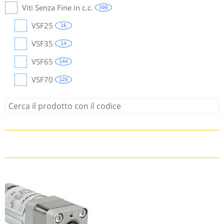
Viti Senza Fine in c.c.
300
VSF25
16
VSF35
14
VSF65
144
VSF70
126