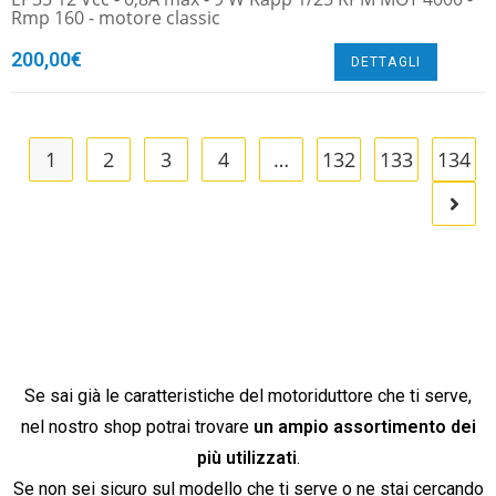
Rmp 160 - motore classic
200,00
€
DETTAGLI
1
2
3
4
…
132
133
134
Se sai già le caratteristiche del motoriduttore che ti serve,
nel nostro shop potrai trovare
un ampio assortimento dei
più utilizzati
.
Se non sei sicuro sul modello che ti serve o ne stai cercando