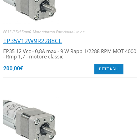
EP35 (35x35mm)
,
Motoriduttori Epicicloidali in c.c.
EP35V12W9R2288CL
EP35 12 Vcc - 0,8A max - 9 W Rapp 1/2288 RPM MOT 4000
- Rmp 1,7 - motore classic
200,00
€
DETTAGLI