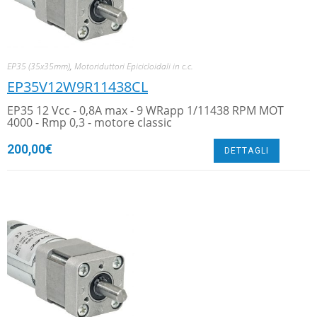
EP35 (35x35mm)
,
Motoriduttori Epicicloidali in c.c.
EP35V12W9R11438CL
EP35 12 Vcc - 0,8A max - 9 WRapp 1/11438 RPM MOT
4000 - Rmp 0,3 - motore classic
200,00
€
DETTAGLI