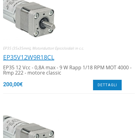
EP35 (35x35mm)
,
Motoriduttori Epicicloidali in c.c.
EP35V12W9R18CL
EP35 12 Vcc - 0,8A max - 9 W Rapp 1/18 RPM MOT 4000 -
Rmp 222 - motore classic
200,00
€
DETTAGLI