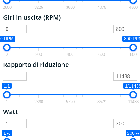
2800
3225
3650
4075
4500
Giri in uscita (RPM)
0 RPM
800 RP
0
200
400
600
800
Rapporto di riduzione
1/1
1/1143
1
2860
5720
8579
11438
Watt
1 w
200 w