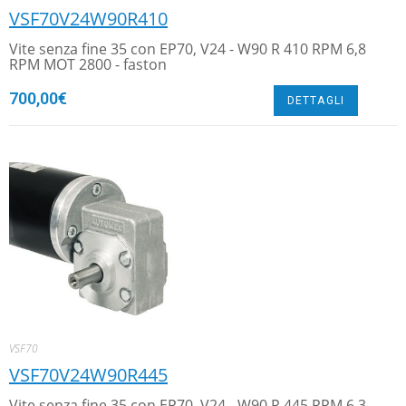
VSF70V24W90R410
Vite senza fine 35 con EP70, V24 - W90 R 410 RPM 6,8
RPM MOT 2800 - faston
700,00
€
DETTAGLI
VSF70
VSF70V24W90R445
Vite senza fine 35 con EP70, V24 - W90 R 445 RPM 6,3