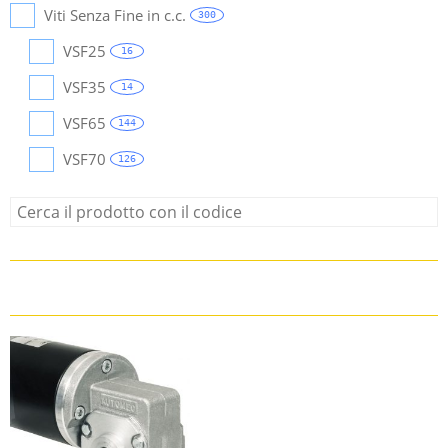
Viti Senza Fine in c.c.
300
VSF25
16
VSF35
14
VSF65
144
VSF70
126