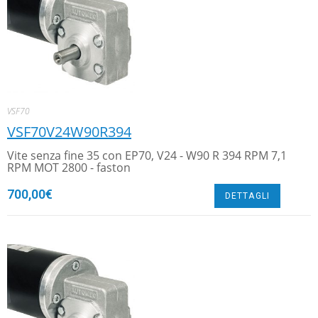
VSF70
VSF70V24W90R394
Vite senza fine 35 con EP70, V24 - W90 R 394 RPM 7,1
RPM MOT 2800 - faston
700,00
€
DETTAGLI