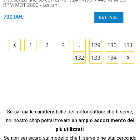
RPM MOT 2800 - faston
700,00
€
DETTAGLI
1
2
3
…
129
130
131
132
133
134
Se sai già le caratteristiche del motoriduttore che ti serve,
nel nostro shop potrai trovare
un ampio assortimento dei
più utilizzati
.
Se non sei sicuro sul modello che ti serve o ne stai cercando