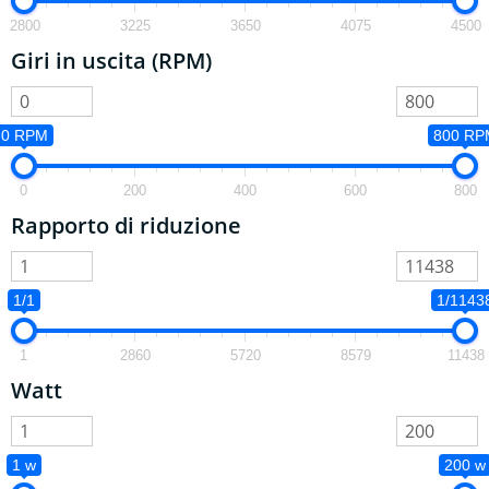
2800
3225
3650
4075
4500
Giri in uscita (RPM)
0 RPM
800 RP
0
200
400
600
800
Rapporto di riduzione
1/1
1/1143
1
2860
5720
8579
11438
Watt
1 w
200 w