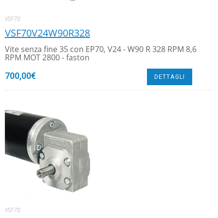
VSF70
VSF70V24W90R328
Vite senza fine 35 con EP70, V24 - W90 R 328 RPM 8,6
RPM MOT 2800 - faston
700,00
€
DETTAGLI
VSF70