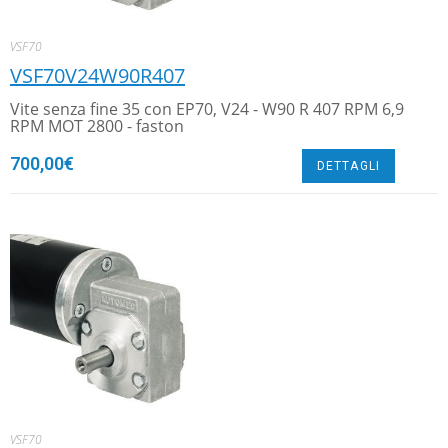
VSF70
VSF70V24W90R407
Vite senza fine 35 con EP70, V24 - W90 R 407 RPM 6,9
RPM MOT 2800 - faston
700,00
€
DETTAGLI
VSF70