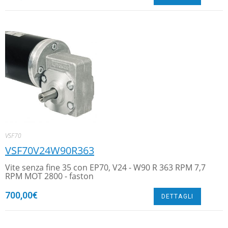
VSF70
VSF70V24W90R363
Vite senza fine 35 con EP70, V24 - W90 R 363 RPM 7,7
RPM MOT 2800 - faston
700,00
€
DETTAGLI