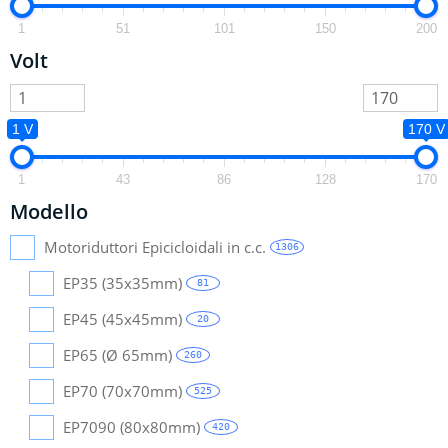
1
51
101
150
200
Volt
1 V
170 V
1
43
86
128
170
Modello
Motoriduttori Epicicloidali in c.c.
1306
EP35 (35x35mm)
81
EP45 (45x45mm)
20
EP65 (Ø 65mm)
260
EP70 (70x70mm)
525
EP7090 (80x80mm)
420