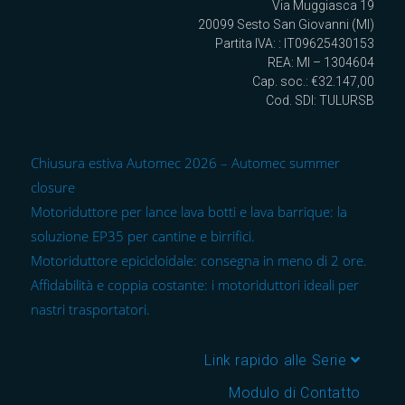
Via Muggiasca 19
20099 Sesto San Giovanni (MI)
Partita IVA: : IT09625430153
REA: MI – 1304604
Cap. soc.: €32.147,00
Cod. SDI: TULURSB
Chiusura estiva Automec 2026 – Automec summer
closure
Motoriduttore per lance lava botti e lava barrique: la
soluzione EP35 per cantine e birrifici.
Motoriduttore epicicloidale: consegna in meno di 2 ore.
Affidabilità e coppia costante: i motoriduttori ideali per
nastri trasportatori.
Link rapido alle Serie
Modulo di Contatto