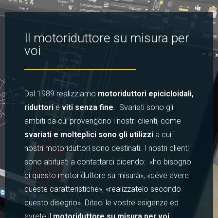
Il motoriduttore su misura per
voi
Dal 1989 realizziamo
motoriduttori epicicloidali,
riduttori
e
viti senza fine
. Svariati sono gli
ambiti da cui provengono i nostri clienti, come
svariati e molteplici sono gli utilizzi
a cui i
nostri motoriduttori sono destinati. I nostri clienti
sono abituati a contattarci dicendo: «ho bisogno
di questo motoriduttore su misura», «deve avere
queste caratteristiche», «realizzatelo secondo
questo disegno». Diteci le vostre esigenze ed
avrete il
motoriduttore su misura per voi
.