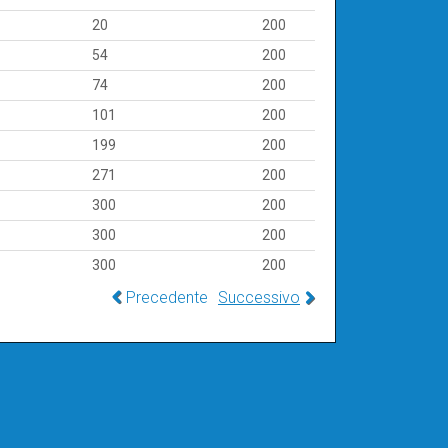
(Ncm)
dinamico (N)
20
200
32
54
200
32
74
200
32
101
200
32
199
200
32
271
200
32
300
200
32
300
200
32
300
200
32
Precedente
Successivo