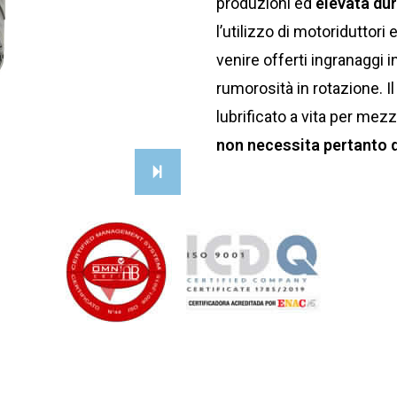
produzioni ed
elevata dur
l’utilizzo di motoridutto
venire offerti ingranaggi in
rumorosità in rotazione. I
lubrificato a vita per mez
non necessita pertanto d