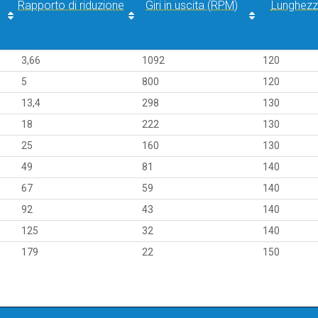
Rapporto di riduzione
Giri in uscita (RPM)
Lunghez
Rapporto di riduzione
Giri in uscita (RPM)
Lunghez
3,66
1092
120
5
800
120
13,4
298
130
18
222
130
25
160
130
49
81
140
67
59
140
92
43
140
125
32
140
179
22
150