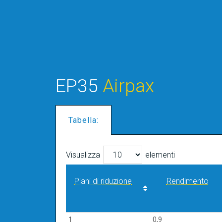
EP35
Airpax
Tabella:
Visualizza
elementi
Piani di riduzione
Rendimento
Piani di riduzione
Rendimento
1
0,9