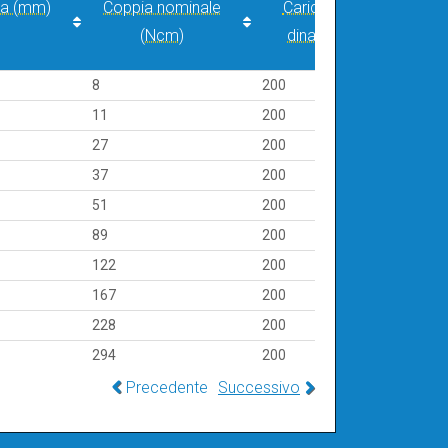
za (mm)
Coppia nominale
Carico assiale
(Ncm)
dinamico (N)
za (mm)
Coppia nominale
Carico assiale
8
200
32
(Ncm)
dinamico (N)
11
200
32
27
200
32
37
200
32
51
200
32
89
200
32
122
200
32
167
200
32
228
200
32
294
200
32
Precedente
Successivo