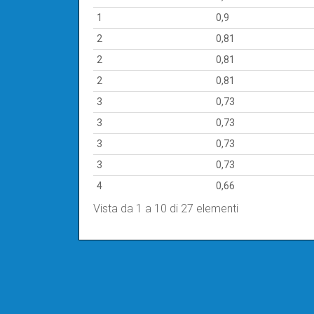
1
0,9
2
0,81
2
0,81
2
0,81
3
0,73
3
0,73
3
0,73
3
0,73
4
0,66
Vista da 1 a 10 di 27 elementi