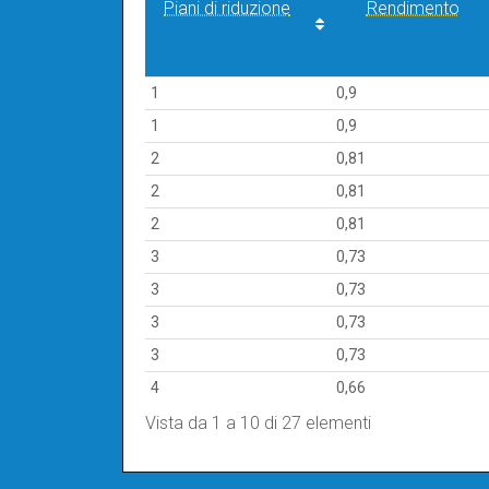
Piani di riduzione
Rendimento
Piani di riduzione
Rendimento
1
0,9
1
0,9
2
0,81
2
0,81
2
0,81
3
0,73
3
0,73
3
0,73
3
0,73
4
0,66
Vista da 1 a 10 di 27 elementi