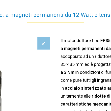
c. a magneti permanenti da 12 Watt e tensio
Il motoriduttore tipo
EP35
a magneti permanenti da 
accoppiato ad un riduttore
35 x 35 mm ed è progetta
a 3 Nm
in condizioni di fu
come pure tutti gli ingrana
in
acciaio sinterizzato a
unitamente alle
ridotte d
caratteristiche meccani