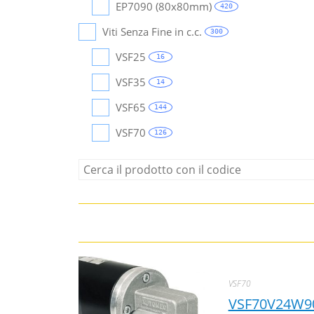
EP7090 (80x80mm)
420
Viti Senza Fine in c.c.
300
VSF25
16
VSF35
14
VSF65
144
VSF70
126
VSF70
VSF70V24W9