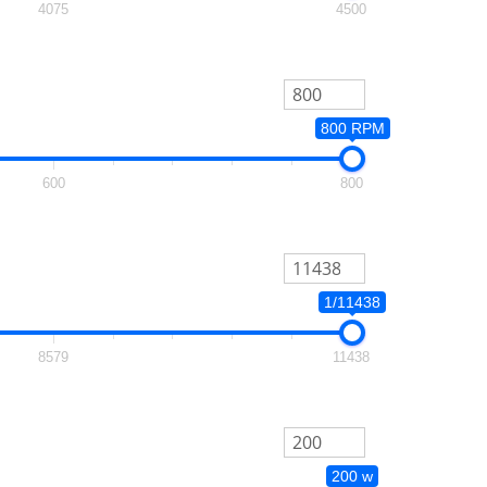
4075
4500
800 RPM
600
800
1/11438
8579
11438
200 w