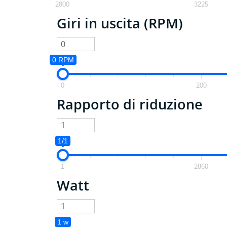
2800
3225
Giri in uscita (RPM)
0 RPM
0
200
Rapporto di riduzione
1/1
1
2860
Watt
1 w