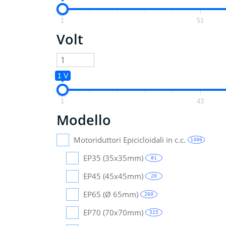
1
51
Volt
1 V
1
43
Modello
Motoriduttori Epicicloidali in c.c.
1306
EP35 (35x35mm)
81
EP45 (45x45mm)
20
EP65 (Ø 65mm)
260
EP70 (70x70mm)
525