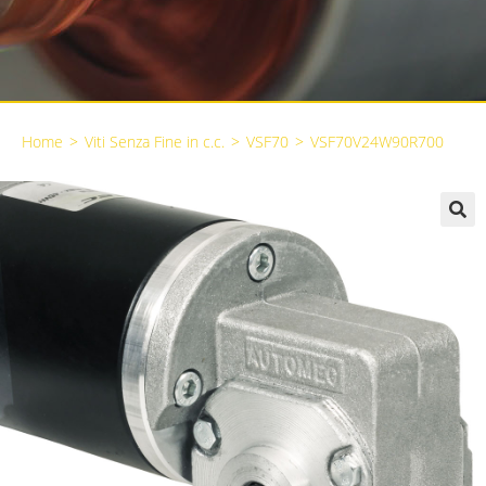
Home
>
Viti Senza Fine in c.c.
>
VSF70
>
VSF70V24W90R700
🔍