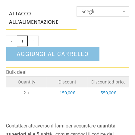
Scegli
ATTACCO
un'opzione
ALL'ALIMENTAZIONE
-
+
AGGIUNGI AL CARRELLO
Bulk deal
Quantity
Discount
Discounted price
2 +
150,00
€
550,00
€
Contattaci attraverso il form per acquistare
quantità
superiori alle 5 unità,
comunicandoci il codice del