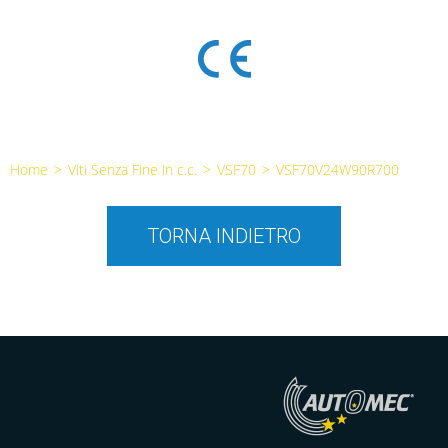
Home
>
Viti Senza Fine in c.c.
>
VSF70
>
VSF70V24W90R700
TORNA INDIETRO