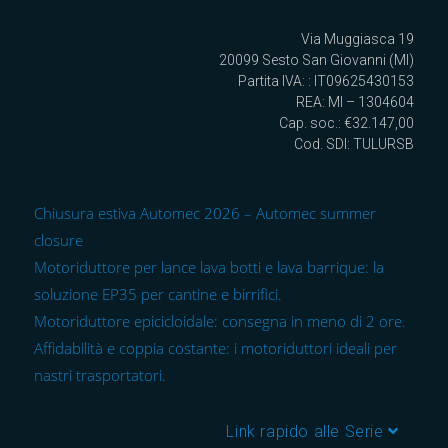
Via Muggiasca 19
20099 Sesto San Giovanni (MI)
Partita IVA: : IT09625430153
REA: MI – 1304604
Cap. soc.: €32.147,00
Cod. SDI: TULURSB
Chiusura estiva Automec 2026 – Automec summer
closure
Motoriduttore per lance lava botti e lava barrique: la
soluzione EP35 per cantine e birrifici.
Motoriduttore epicicloidale: consegna in meno di 2 ore.
Affidabilità e coppia costante: i motoriduttori ideali per
nastri trasportatori.
Link rapido alle Serie