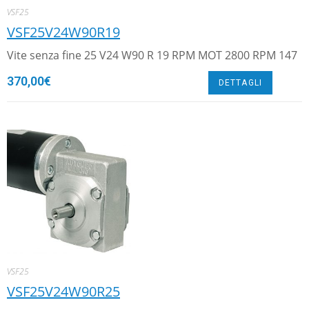
VSF25
VSF25V24W90R19
Vite senza fine 25 V24 W90 R 19 RPM MOT 2800 RPM 147
370,00
€
DETTAGLI
VSF25
VSF25V24W90R25