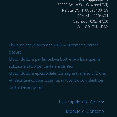
20099 Sesto San Giovanni (MI)
Partita IVA: : IT09625430153
REA: MI – 1304604
Cap. soc.: €32.147,00
Cod. SDI: TULURSB
Chiusura estiva Automec 2026 – Automec summer
closure
Motoriduttore per lance lava botti e lava barrique: la
soluzione EP35 per cantine e birrifici.
Motoriduttore epicicloidale: consegna in meno di 2 ore.
Affidabilità e coppia costante: i motoriduttori ideali per
nastri trasportatori.
Link rapido alle Serie
Modulo di Contatto