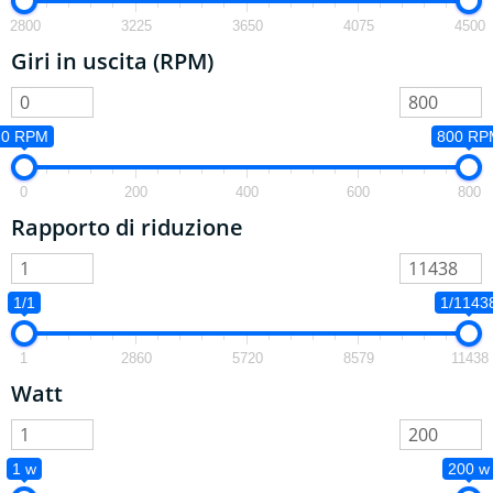
2800
3225
3650
4075
4500
Giri in uscita (RPM)
0 RPM
800 RP
0
200
400
600
800
Rapporto di riduzione
1/1
1/1143
1
2860
5720
8579
11438
Watt
1 w
200 w