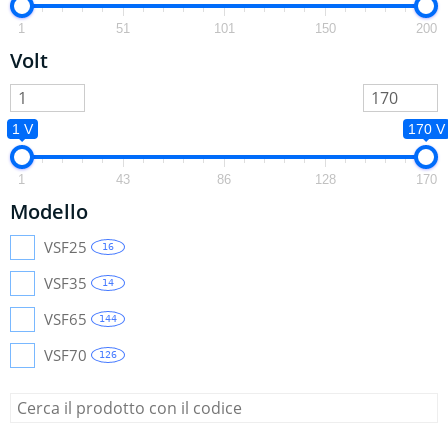
1
51
101
150
200
Volt
1 V
170 V
1
43
86
128
170
Modello
VSF25
16
VSF35
14
VSF65
144
VSF70
126