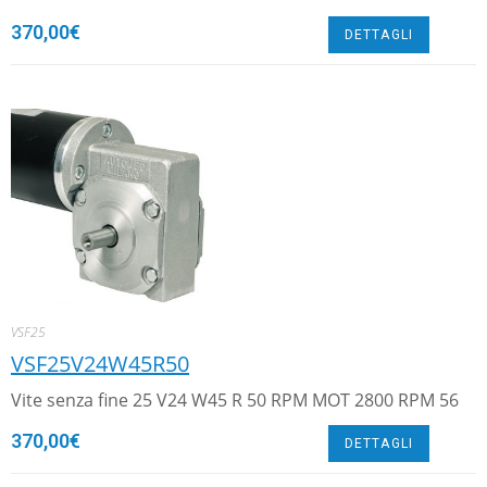
370,00
€
DETTAGLI
VSF25
VSF25V24W45R50
Vite senza fine 25 V24 W45 R 50 RPM MOT 2800 RPM 56
370,00
€
DETTAGLI