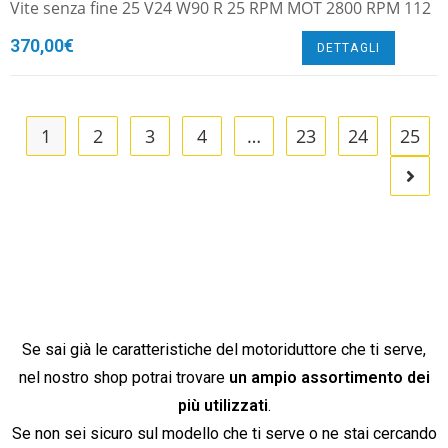
Vite senza fine 25 V24 W90 R 25 RPM MOT 2800 RPM 112
370,00
€
DETTAGLI
1
2
3
4
…
23
24
25
Se sai già le caratteristiche del motoriduttore che ti serve,
nel nostro shop potrai trovare
un ampio assortimento dei
più utilizzati
.
Se non sei sicuro sul modello che ti serve o ne stai cercando