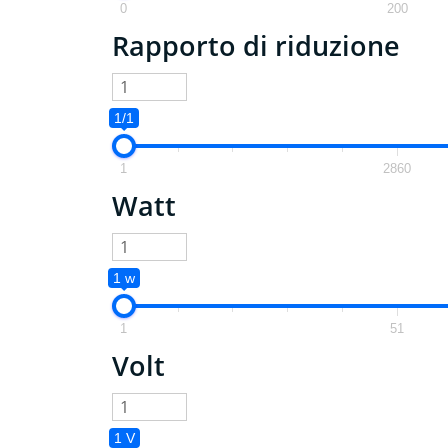
0
200
Rapporto di riduzione
1/1
1
2860
Watt
1 w
1
51
Volt
1 V