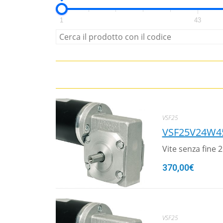
1
43
VSF25
VSF25V24W4
Vite senza fine
370,00
€
VSF25