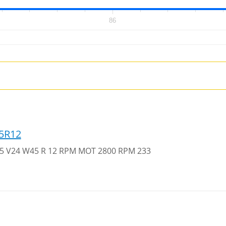
86
5R12
 25 V24 W45 R 12 RPM MOT 2800 RPM 233