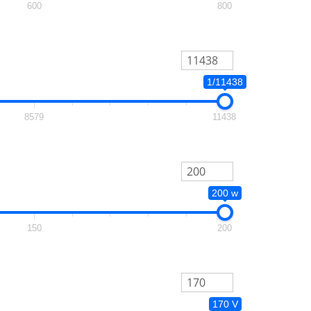
600
800
1/11438
8579
11438
200 w
150
200
170 V