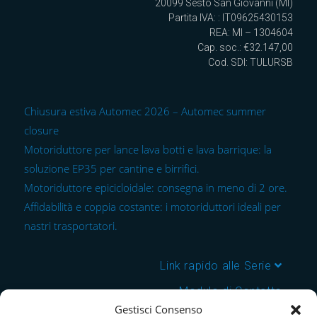
20099 Sesto San Giovanni (MI)
Partita IVA: : IT09625430153
REA: MI – 1304604
Cap. soc.: €32.147,00
Cod. SDI: TULURSB
Chiusura estiva Automec 2026 – Automec summer
closure
Motoriduttore per lance lava botti e lava barrique: la
soluzione EP35 per cantine e birrifici.
Motoriduttore epicicloidale: consegna in meno di 2 ore.
Affidabilità e coppia costante: i motoriduttori ideali per
nastri trasportatori.
Link rapido alle Serie
Modulo di Contatto
Gestisci Consenso
Chi Siamo