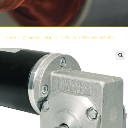
Home
>
Viti Senza Fine in c.c.
>
VSF25
>
VSF25V24W45R12
🔍