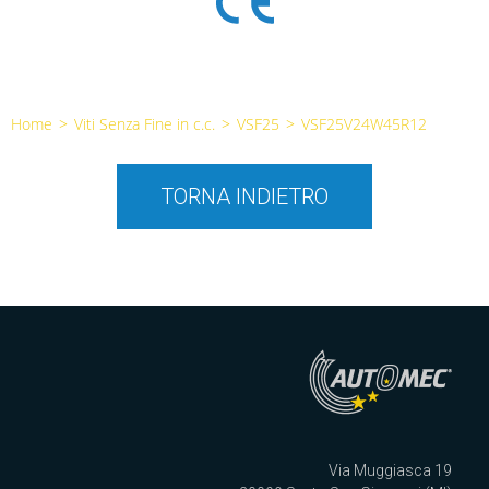
Home
>
Viti Senza Fine in c.c.
>
VSF25
>
VSF25V24W45R12
TORNA INDIETRO
Via Muggiasca 19