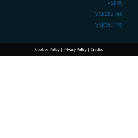
VSF35
VSF25EP65
VSF35EP70
Cookies Policy
|
Privacy Policy
|
Credits