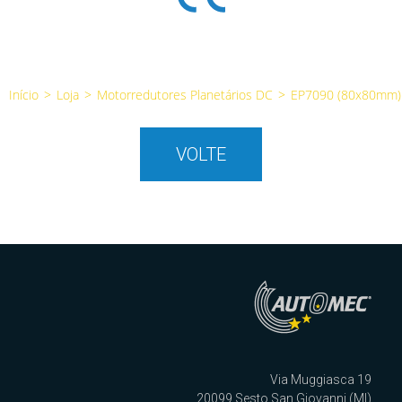
Início
>
Loja
>
Motorredutores Planetários DC
>
EP7090 (80x80mm)
VOLTE
Via Muggiasca 19
20099 Sesto San Giovanni (MI)