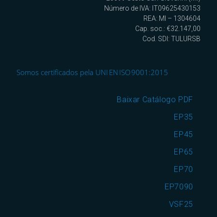
Número de IVA: IT09625430153
REA: MI – 1304604
Cap. soc.: €32.147,00
Cod. SDI: TULURSB
Somos certificados pela UNI EN ISO 9001:2015
Baixar Catálogo PDF
EP35
EP45
EP65
EP70
EP7090
VSF25