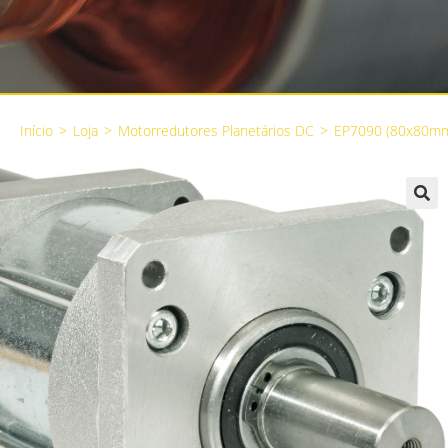
Início
>
Loja
>
Motorredutores Planetários DC
>
EP7090 (80x80m
🔍