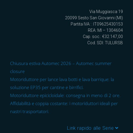
Via Muggiasca 19
20099 Sesto San Giovanni (MI)
Partita IVA: : IT09625430153
REA: MI – 1304604
Cap. soc.: €32.147,00
Cod. SDI: TULURSB
Chiusura estiva Automec 2026 – Automec summer
closure
Motoriduttore per lance lava botti e lava barrique: la
soluzione EP35 per cantine e birrifici.
Motoriduttore epicicloidale: consegna in meno di 2 ore.
Affidabilità e coppia costante: i motoriduttori ideali per
nastri trasportatori.
Link rapido alle Serie