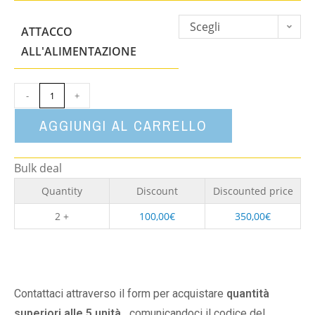
Scegli
ATTACCO
un'opzione
ALL'ALIMENTAZIONE
-
+
AGGIUNGI AL CARRELLO
Bulk deal
Quantity
Discount
Discounted price
2 +
100,00
€
350,00
€
Contattaci attraverso il form per acquistare
quantità
superiori alle 5 unità,
comunicandoci il codice del