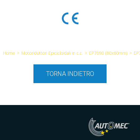
Home
>
Motoriduttori Epicicloidali in c.c.
>
EP7090 (80x80mm)
>
EP
TORNA INDIETRO