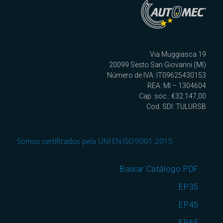
Via Muggiasca 19
20099 Sesto San Giovanni (MI)
Número de IVA: IT09625430153
REA: MI – 1304604
Cap. soc.: €32.147,00
Cod. SDI: TULURSB
Somos certificados pela UNI EN ISO 9001:2015
Baixar Catálogo PDF
EP35
EP45
EP65