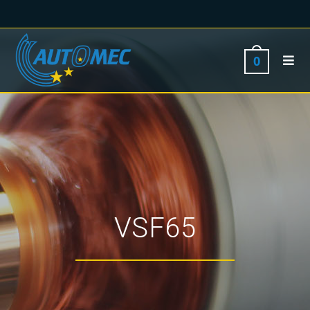
0
VSF65