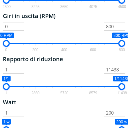
2800
3225
3650
4075
4500
Giri in uscita (RPM)
0 RPM
800 RP
0
200
400
600
800
Rapporto di riduzione
1/1
1/1143
1
2860
5720
8579
11438
Watt
1 w
200 w