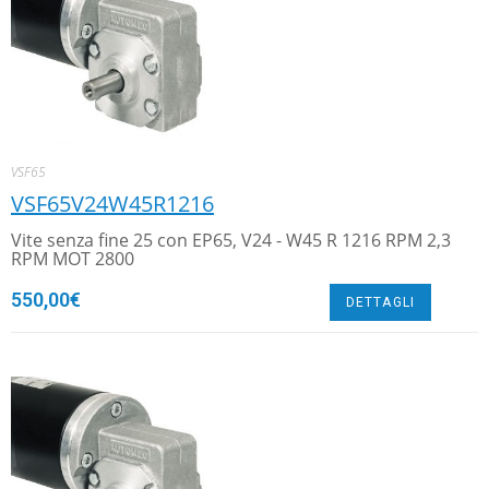
VSF65
VSF65V24W45R1216
Vite senza fine 25 con EP65, V24 - W45 R 1216 RPM 2,3
RPM MOT 2800
550,00
€
DETTAGLI