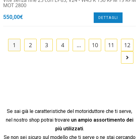
Vite senza fine 25 con EP65, V24 - W45 R 150 RPM 19 RPM
MOT 2800
550,00
€
DETTAGLI
1
2
3
4
…
10
11
12
Se sai già le caratteristiche del motoriduttore che ti serve,
nel nostro shop potrai trovare
un ampio assortimento dei
più utilizzati
.
Se non sei sicuro sul modello che ti serve o ne stai cercando