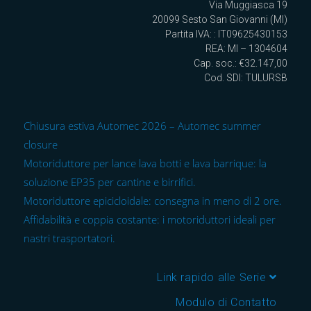
Via Muggiasca 19
20099 Sesto San Giovanni (MI)
Partita IVA: : IT09625430153
REA: MI – 1304604
Cap. soc.: €32.147,00
Cod. SDI: TULURSB
Chiusura estiva Automec 2026 – Automec summer
closure
Motoriduttore per lance lava botti e lava barrique: la
soluzione EP35 per cantine e birrifici.
Motoriduttore epicicloidale: consegna in meno di 2 ore.
Affidabilità e coppia costante: i motoriduttori ideali per
nastri trasportatori.
Link rapido alle Serie
Modulo di Contatto