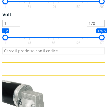
1
51
101
150
200
Volt
1 V
170 V
1
43
86
128
170