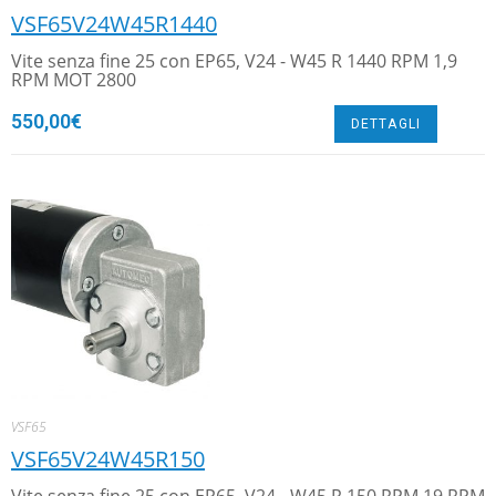
VSF65V24W45R1440
Vite senza fine 25 con EP65, V24 - W45 R 1440 RPM 1,9
RPM MOT 2800
550,00
€
DETTAGLI
VSF65
VSF65V24W45R150