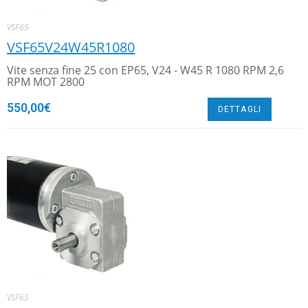
VSF65
VSF65V24W45R1080
Vite senza fine 25 con EP65, V24 - W45 R 1080 RPM 2,6
RPM MOT 2800
550,00
€
DETTAGLI
VSF65