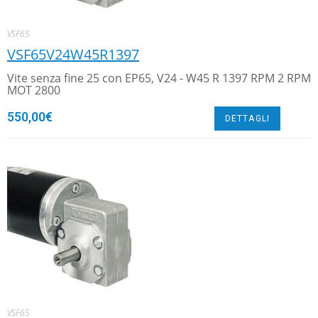
VSF65
VSF65V24W45R1397
Vite senza fine 25 con EP65, V24 - W45 R 1397 RPM 2 RPM
MOT 2800
550,00
€
DETTAGLI
VSF65