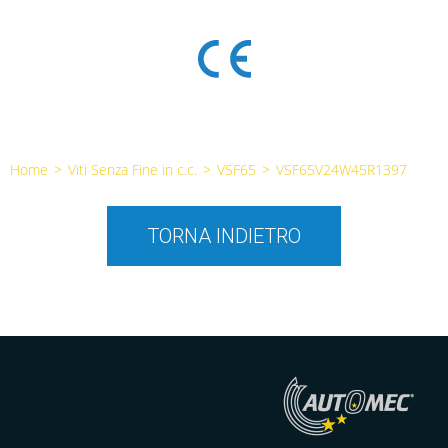
Home
>
Viti Senza Fine in c.c.
>
VSF65
>
VSF65V24W45R1397
TORNA INDIETRO