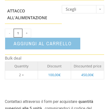
Scegli
ATTACCO
un'opzione
ALL'ALIMENTAZIONE
-
+
AGGIUNGI AL CARRELLO
Bulk deal
Quantity
Discount
Discounted price
2 +
100,00
€
450,00
€
Contattaci attraverso il form per acquistare
quantità
superiori alle 5 unità,
comunicandoci il codice del