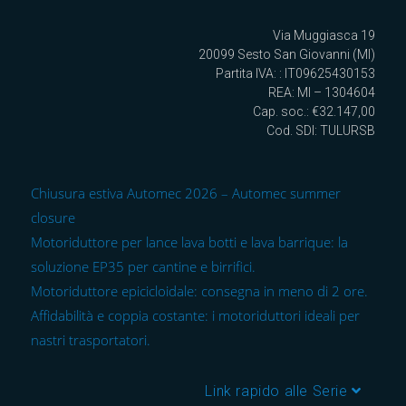
Via Muggiasca 19
20099 Sesto San Giovanni (MI)
Partita IVA: : IT09625430153
REA: MI – 1304604
Cap. soc.: €32.147,00
Cod. SDI: TULURSB
Chiusura estiva Automec 2026 – Automec summer
closure
Motoriduttore per lance lava botti e lava barrique: la
soluzione EP35 per cantine e birrifici.
Motoriduttore epicicloidale: consegna in meno di 2 ore.
Affidabilità e coppia costante: i motoriduttori ideali per
nastri trasportatori.
Link rapido alle Serie