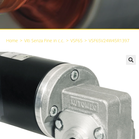
Home
>
Viti Senza Fine in c.c.
>
VSF65
>
VSF65V24W45R1397
🔍