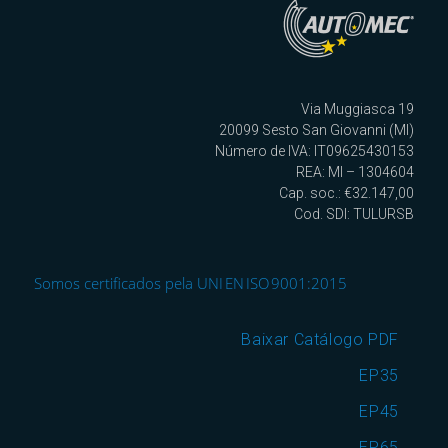
Via Muggiasca 19
20099 Sesto San Giovanni (MI)
Número de IVA: IT09625430153
REA: MI – 1304604
Cap. soc.: €32.147,00
Cod. SDI: TULURSB
Somos certificados pela UNI EN ISO 9001:2015
Baixar Catálogo PDF
EP35
EP45
EP65