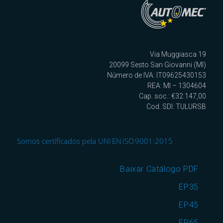
Via Muggiasca 19
20099 Sesto San Giovanni (MI)
Número de IVA: IT09625430153
REA: MI – 1304604
Cap. soc.: €32.147,00
Cod. SDI: TULURSB
Somos certificados pela UNI EN ISO 9001:2015
Baixar Catálogo PDF
EP35
EP45
EP65