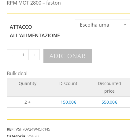
RPM MOT 2800 – faston
Escolha uma
ATTACCO
opção
ALL'ALIMENTAZIONE
ADICIONAR
-
+
Bulk deal
Quantity
Discount
Discounted
price
2 +
150,00
€
550,00
€
REF:
VSF70V24W45R445
Categoria:
VSF70