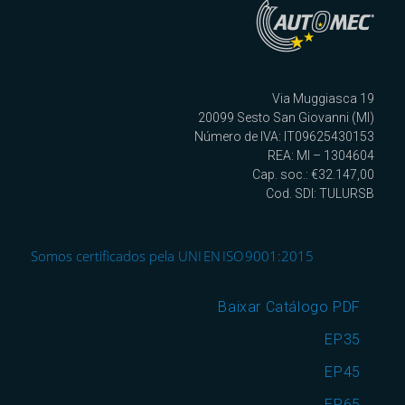
Via Muggiasca 19
20099 Sesto San Giovanni (MI)
Número de IVA: IT09625430153
REA: MI – 1304604
Cap. soc.: €32.147,00
Cod. SDI: TULURSB
Somos certificados pela UNI EN ISO 9001:2015
Baixar Catálogo PDF
EP35
EP45
EP65