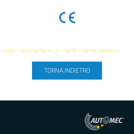
Home
>
Viti Senza Fine in c.c.
>
VSF70
>
VSF70V24W45R445
TORNA INDIETRO