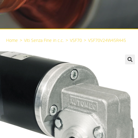
Home
>
Viti Senza Fine in c.c.
>
VSF70
>
VSF70V24W45R445
🔍