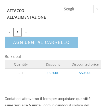
Scegli
ATTACCO
un'opzione
ALL'ALIMENTAZIONE
-
+
AGGIUNGI AL CARRELLO
Bulk deal
Quantity
Discount
Discounted price
2 +
150,00
€
550,00
€
Contattaci attraverso il form per acquistare
quantità
superiori alle 5 unità,
comunicandoci il codice del