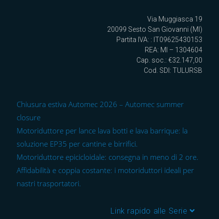
Via Muggiasca 19
20099 Sesto San Giovanni (MI)
Partita IVA: : IT09625430153
REA: MI – 1304604
Cap. soc.: €32.147,00
Cod. SDI: TULURSB
Chiusura estiva Automec 2026 – Automec summer
closure
Motoriduttore per lance lava botti e lava barrique: la
soluzione EP35 per cantine e birrifici.
Motoriduttore epicicloidale: consegna in meno di 2 ore.
Affidabilità e coppia costante: i motoriduttori ideali per
nastri trasportatori.
Link rapido alle Serie