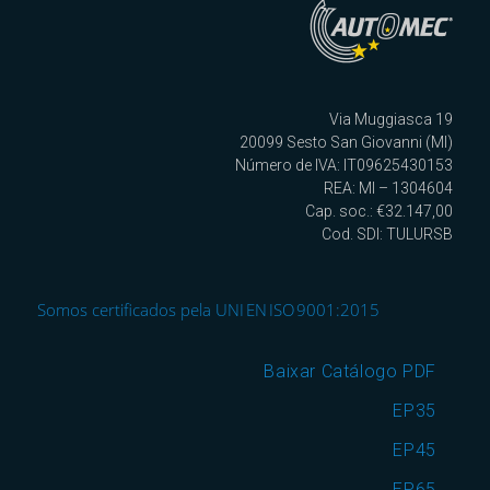
Via Muggiasca 19
20099 Sesto San Giovanni (MI)
Número de IVA: IT09625430153
REA: MI – 1304604
Cap. soc.: €32.147,00
Cod. SDI: TULURSB
Somos certificados pela UNI EN ISO 9001:2015
Baixar Catálogo PDF
EP35
EP45
EP65