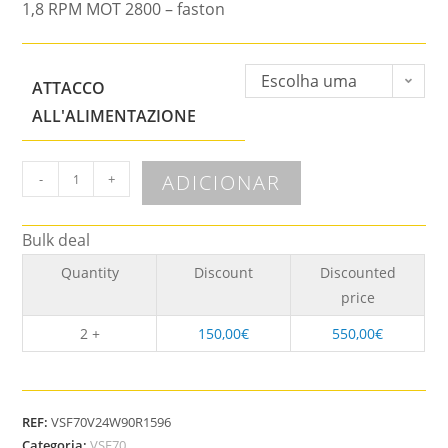
1,8 RPM MOT 2800 – faston
Escolha uma
ATTACCO
opção
ALL'ALIMENTAZIONE
ADICIONAR
-
+
Bulk deal
Quantity
Discount
Discounted
price
2 +
150,00
€
550,00
€
REF:
VSF70V24W90R1596
Categoria:
VSF70