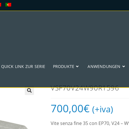
QUICK LINK ZUR SERIE
PRODUKTE
ANWENDUNGEN
VSF70V24W90R1596
🔍
700,00
€
(+iva)
Vite senza fine 35 con EP70, V24 –