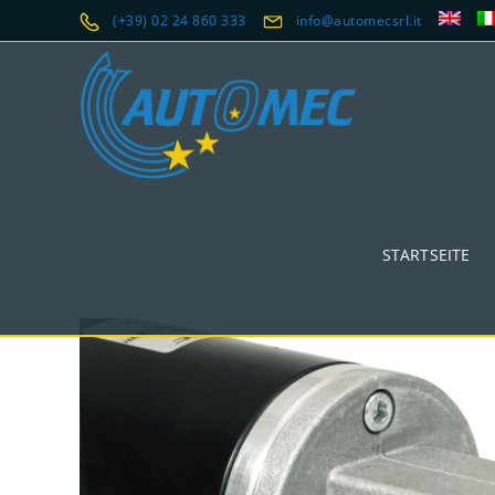
(+39) 02 24 860 333
info@automecsrl.it
STARTSEITE