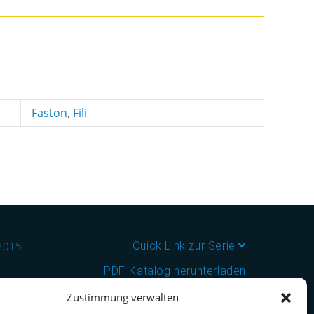
Faston
,
Fili
:2015
Quick Link zur Serie
PDF-Katalog herunterladen
Zustimmung verwalten