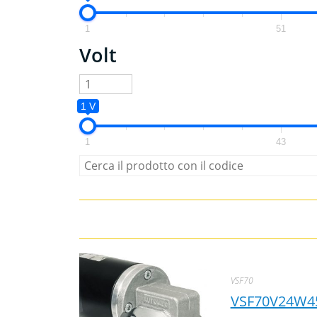
1
51
Volt
1 V
1
43
VSF70
VSF70V24W4