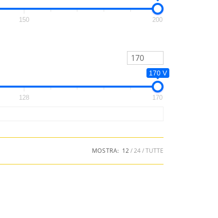
150
200
170 V
128
170
MOSTRA:
12
24
TUTTE