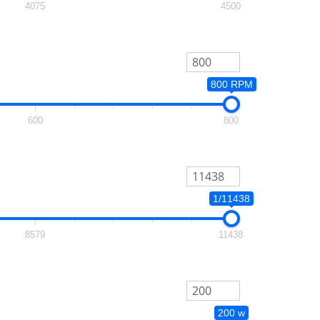
4075
4500
800 RPM
600
800
1/11438
8579
11438
200 w