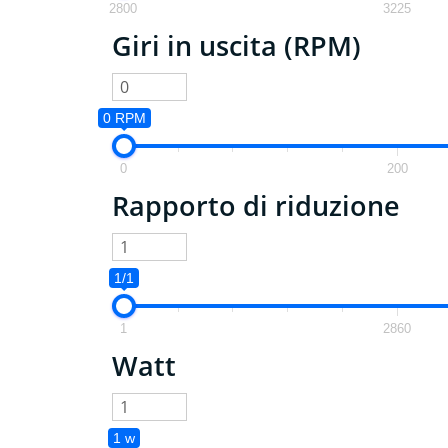
2800
3225
Giri in uscita (RPM)
0 RPM
0
200
Rapporto di riduzione
1/1
1
2860
Watt
1 w