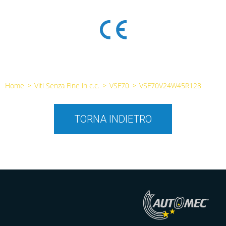
Home
>
Viti Senza Fine in c.c.
>
VSF70
>
VSF70V24W45R128
TORNA INDIETRO