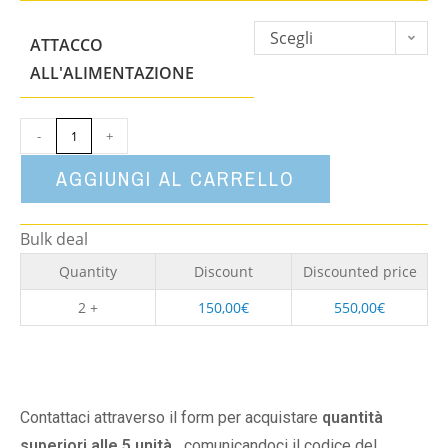
Scegli
ATTACCO
un'opzione
ALL'ALIMENTAZIONE
-
+
AGGIUNGI AL CARRELLO
Bulk deal
Quantity
Discount
Discounted price
2 +
150,00
€
550,00
€
Contattaci attraverso il form per acquistare
quantità
superiori alle 5 unità,
comunicandoci il codice del