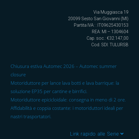
Via Muggiasca 19
20099 Sesto San Giovanni (MI)
Partita IVA: : IT09625430153
REA: MI – 1304604
Cap. soc.: €32.147,00
Cod. SDI: TULURSB
Chiusura estiva Automec 2026 – Automec summer
closure
Motoriduttore per lance lava botti e lava barrique: la
soluzione EP35 per cantine e birrifici.
Motoriduttore epicicloidale: consegna in meno di 2 ore.
Affidabilità e coppia costante: i motoriduttori ideali per
nastri trasportatori.
Link rapido alle Serie