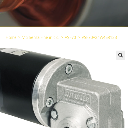
Home
>
Viti Senza Fine in c.c.
>
VSF70
>
VSF70V24W45R128
🔍