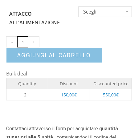
Scegli
ATTACCO
un'opzione
ALL'ALIMENTAZIONE
-
+
AGGIUNGI AL CARRELLO
Bulk deal
Quantity
Discount
Discounted price
2 +
150,00
€
550,00
€
Contattaci attraverso il form per acquistare
quantità
superiori alle 5 unità,
comunicandoci il codice del