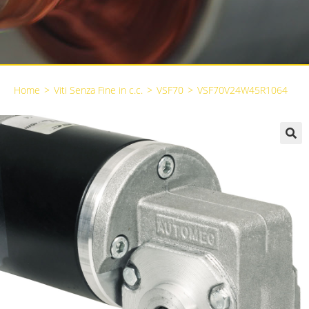
Home
>
Viti Senza Fine in c.c.
>
VSF70
>
VSF70V24W45R1064
🔍