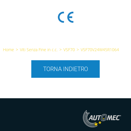
Home
>
Viti Senza Fine in c.c.
>
VSF70
>
VSF70V24W45R1064
TORNA INDIETRO