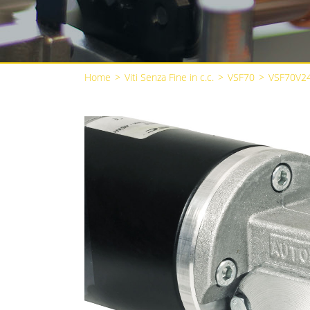
Home
>
Viti Senza Fine in c.c.
>
VSF70
>
VSF70V2