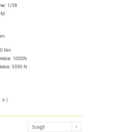
ne:
1/38
PM
mm
60 Nm
amico:
1000N
amico:
5590 N
va)
Scegli