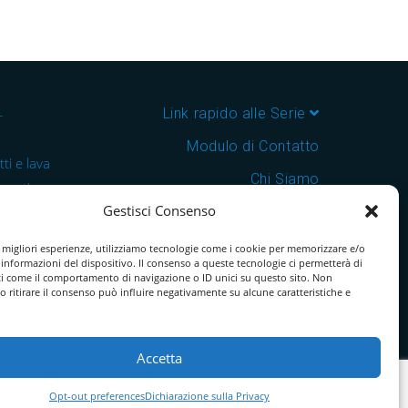
–
Link rapido alle Serie
Modulo di Contatto
ti e lava
Chi Siamo
 cantine e
Gestisci Consenso
Download Catalogo PDF
nsegna in
Cookie Policy
e migliori esperienze, utilizziamo tecnologie come i cookie per memorizzare e/o
 informazioni del dispositivo. Il consenso a queste tecnologie ci permetterà di
ti come il comportamento di navigazione o ID unici su questo sito. Non
o ritirare il consenso può influire negativamente su alcune caratteristiche e
Accetta
Opt-out preferences
Dichiarazione sulla Privacy