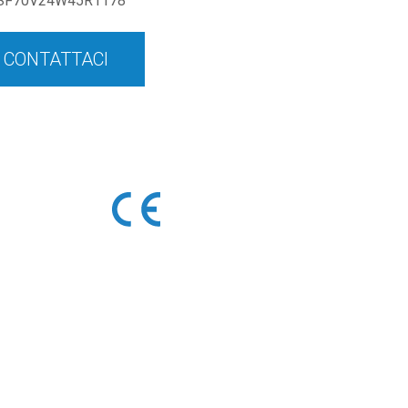
SF70V24W45R1178
CONTATTACI