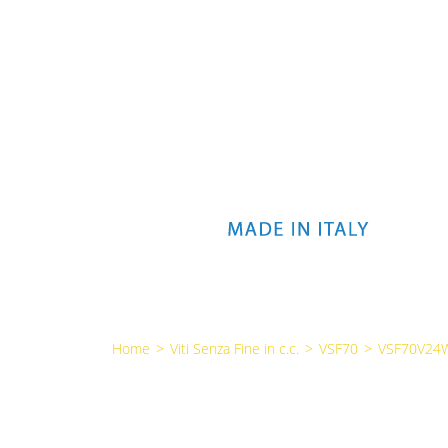
Home
>
Viti Senza Fine in c.c.
>
VSF70
>
VSF70V24