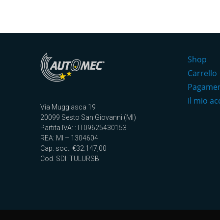
Shop
Carrello
Pagame
Il mio a
Via Muggiasca 19
20099 Sesto San Giovanni (MI)
Partita IVA: : IT09625430153
REA: MI – 1304604
Cap. soc.: €32.147,00
Cod. SDI: TULURSB