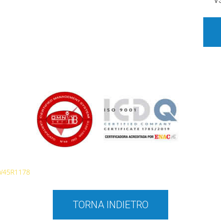
V
W45R1178
TORNA INDIETRO