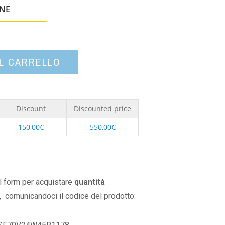
un'opzione
ONE
AL CARRELLO
Discount
Discounted price
150,00
€
550,00
€
il form per acquistare
quantità
,
comunicandoci il codice del prodotto: