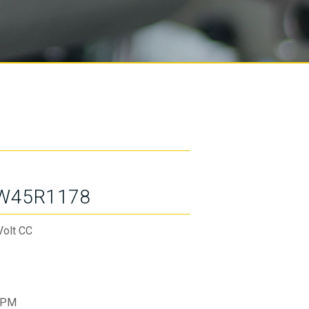
W45R1178
Volt CC
RPM