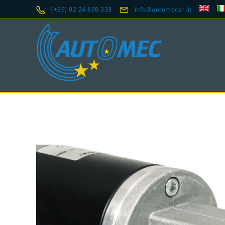
(+39) 02 24 860 333
info@automecsrl.it