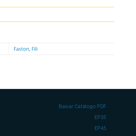
Faston
,
Fili
Baixar Catálogo PDF
EP35
EP45