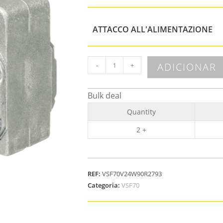
ATTACCO ALL'ALIMENTAZIONE
ADICIONAR
-
+
Bulk deal
Quantity
2 +
REF:
VSF70V24W90R2793
Categoria:
VSF70