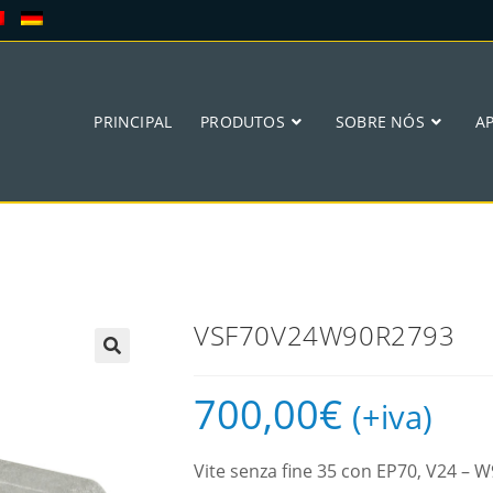
PRINCIPAL
PRODUTOS
SOBRE NÓS
A
VSF70V24W90R2793
🔍
700,00
€
(+iva)
Vite senza fine 35 con EP70, V24 –