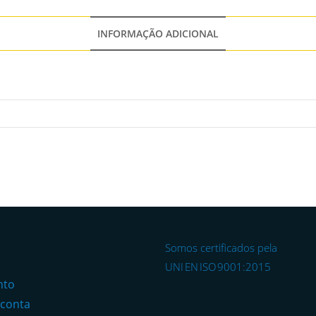
INFORMAÇÃO ADICIONAL
Somos certificados pela
o
UNI EN ISO 9001:2015
nto
 conta